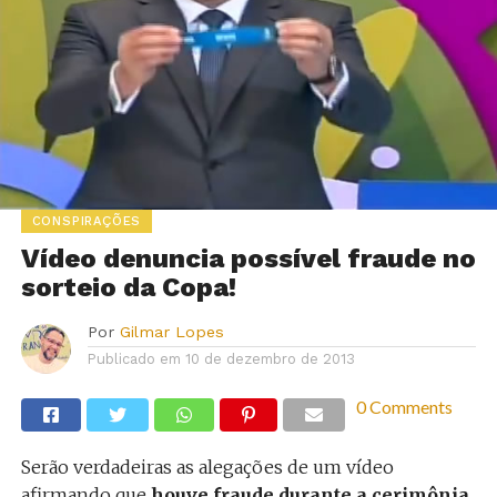
CONSPIRAÇÕES
Vídeo denuncia possível fraude no
sorteio da Copa!
Por
Gilmar Lopes
Publicado em
10 de dezembro de 2013
0 Comments
Serão verdadeiras as alegações de um vídeo
afirmando que
houve fraude durante a cerimônia