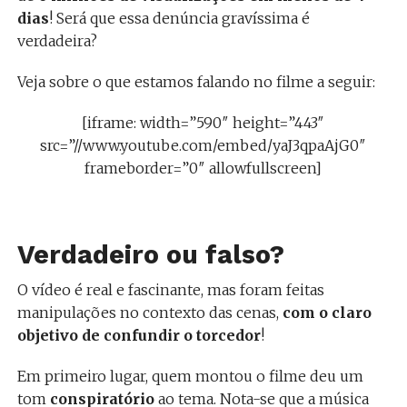
dias
! Será que essa denúncia gravíssima é
verdadeira?
Veja sobre o que estamos falando no filme a seguir:
[iframe: width=”590″ height=”443″
src=”//www.youtube.com/embed/yaJ3qpaAjG0″
frameborder=”0″ allowfullscreen]
Verdadeiro ou falso?
O vídeo é real e fascinante, mas foram feitas
manipulações no contexto das cenas,
com o claro
objetivo de confundir o torcedor
!
Em primeiro lugar, quem montou o filme deu um
tom
conspiratório
ao tema. Nota-se que a música