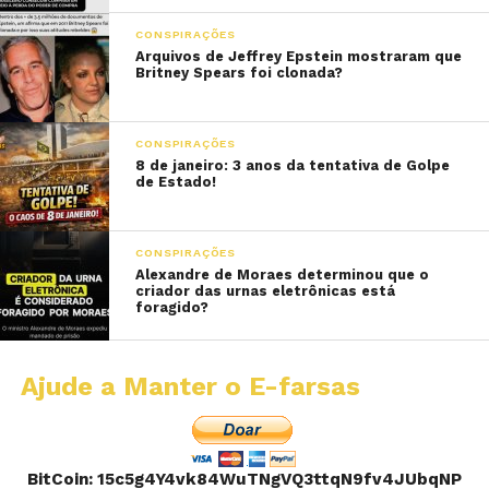
CONSPIRAÇÕES
Arquivos de Jeffrey Epstein mostraram que
Britney Spears foi clonada?
CONSPIRAÇÕES
8 de janeiro: 3 anos da tentativa de Golpe
de Estado!
CONSPIRAÇÕES
Alexandre de Moraes determinou que o
criador das urnas eletrônicas está
foragido?
Ajude a Manter o E-farsas
BitCoin: 15c5g4Y4vk84WuTNgVQ3ttqN9fv4JUbqNP