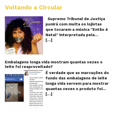
Voltando a Circular
S
pr
q
Supremo Tribunal de Justiça
Sh
punirá com multa os lojistas
d
que tocarem a música “Então é
Br
Natal” interpretada pela
t
[…]
cantora Simone! Será? De
“E
é
acordo com notícia publicada
Na
em diversos sites e blogs (e
amplamente divulgada nas
redes sociais), uma das
Embalagens longa vida mostram quantas vezes o
leite foi reaproveitado?
canções mais populares do
Natal brasileiro estaria proibida
É verdade que as marcações do
de ser executada nos
fundo das embalagens de leite
Shoppings do país. Mas será
longa vida servem para mostrar
que essa notícia é real ou mais
quantas vezes o produto foi
uma farsa da internet?
[…]
reaproveitado? O alerta surgiu
Verdadeira ou falsa? A música
no dia 22 de novembro de 2018,
“Então é Natal”, eternizada na
em uma conta no Facebook e
voz da cantora Simone, é uma
rapidamente se espalhou