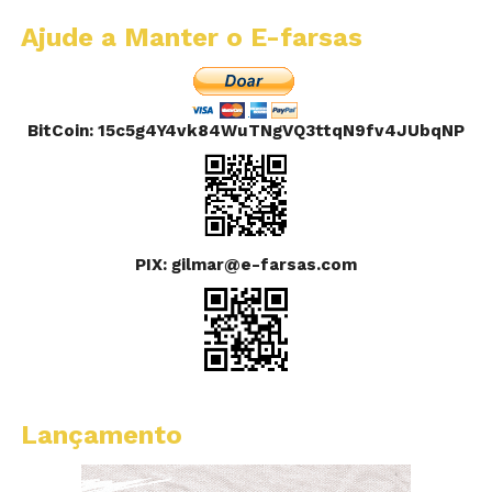
Ajude a Manter o E-farsas
BitCoin: 15c5g4Y4vk84WuTNgVQ3ttqN9fv4JUbqNP
PIX: gilmar@e-farsas.com
Lançamento