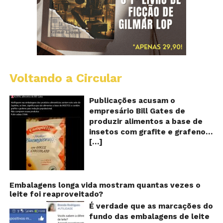
Voltando a Circular
Al
c
o
Publicações acusam o
se
empresário Bill Gates de
d
produzir alimentos a base de
sa
insetos com grafite e grafeno
c
[…]
com o objetivo de reduzir a
in
gr
população! Será verdade?
e
Vídeos e textos com
gr
acusações começaram a se
espalhar nas redes sociais na
Embalagens longa vida mostram quantas vezes o
leite foi reaproveitado?
segunda quinzena de agosto de
2024 e afirmam que as
É verdade que as marcações do
empresas do milionário norte-
fundo das embalagens de leite