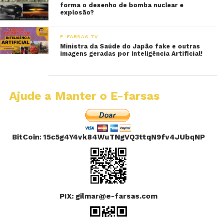
forma o desenho de bomba nuclear e
explosão?
E-FARSAS TV
Ministra da Saúde do Japão fake e outras
imagens geradas por Inteligência Artificial!
Ajude a Manter o E-farsas
BitCoin: 15c5g4Y4vk84WuTNgVQ3ttqN9fv4JUbqNP
PIX: gilmar@e-farsas.com