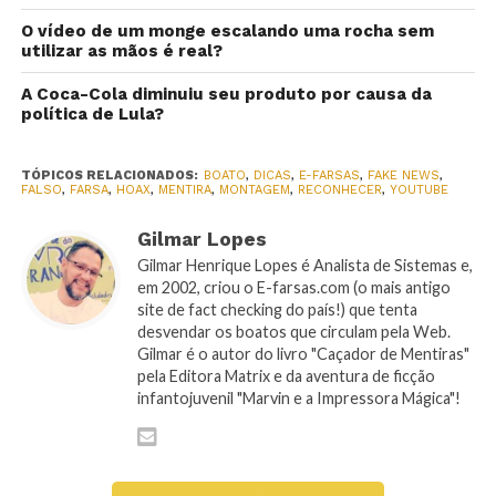
O vídeo de um monge escalando uma rocha sem
utilizar as mãos é real?
A Coca-Cola diminuiu seu produto por causa da
política de Lula?
TÓPICOS RELACIONADOS:
BOATO
,
DICAS
,
E-FARSAS
,
FAKE NEWS
,
FALSO
,
FARSA
,
HOAX
,
MENTIRA
,
MONTAGEM
,
RECONHECER
,
YOUTUBE
Gilmar Lopes
Gilmar Henrique Lopes é Analista de Sistemas e,
em 2002, criou o E-farsas.com (o mais antigo
site de fact checking do país!) que tenta
desvendar os boatos que circulam pela Web.
Gilmar é o autor do livro "Caçador de Mentiras"
pela Editora Matrix e da aventura de ficção
infantojuvenil "Marvin e a Impressora Mágica"!