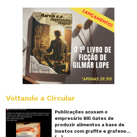
Voltando a Circular
Al
c
o
Publicações acusam o
se
empresário Bill Gates de
d
produzir alimentos a base de
sa
insetos com grafite e grafeno
c