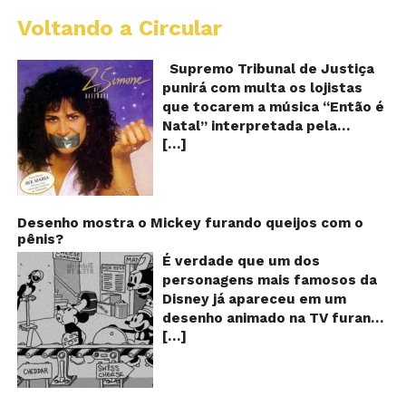
Voltando a Circular
S
pr
q
Supremo Tribunal de Justiça
Sh
punirá com multa os lojistas
d
que tocarem a música “Então é
Br
Natal” interpretada pela
t
[…]
cantora Simone! Será? De
“E
é
acordo com notícia publicada
Na
em diversos sites e blogs (e
amplamente divulgada nas
redes sociais), uma das
Desenho mostra o Mickey furando queijos com o
pênis?
canções mais populares do
Natal brasileiro estaria proibida
É verdade que um dos
de ser executada nos
personagens mais famosos da
Shoppings do país. Mas será
Disney já apareceu em um
que essa notícia é real ou mais
desenho animado na TV furando
uma farsa da internet?
[…]
queijos com o seu pênis? O
Verdadeira ou falsa? A música
vídeo é compartilhado na forma
“Então é Natal”, eternizada na
de um GIF animado e mostra
voz da cantora Simone, é uma
imagens de um episódio antigo