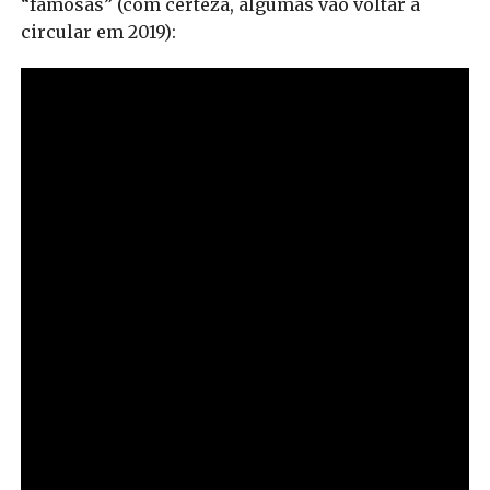
“famosas” (com certeza, algumas vão voltar a
circular em 2019):