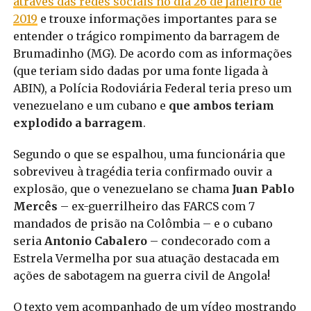
através das redes sociais no dia 26 de janeiro de
2019
e trouxe informações importantes para se
entender o trágico rompimento da barragem de
Brumadinho (MG). De acordo com as informações
(que teriam sido dadas por uma fonte ligada à
ABIN), a Polícia Rodoviária Federal teria preso um
venezuelano e um cubano e
que ambos teriam
explodido a barragem
.
Segundo o que se espalhou, uma funcionária que
sobreviveu à tragédia teria confirmado ouvir a
explosão, que o venezuelano se chama
Juan Pablo
Mercês
– ex-guerrilheiro das FARCS com 7
mandados de prisão na Colômbia – e o cubano
seria
Antonio Cabalero
– condecorado com a
Estrela Vermelha por sua atuação destacada em
ações de sabotagem na guerra civil de Angola!
O texto vem acompanhado de um vídeo mostrando