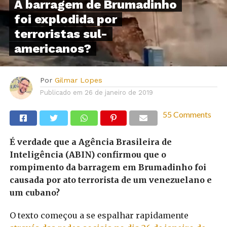
A barragem de Brumadinho
foi explodida por
terroristas sul-
americanos?
Por
Gilmar Lopes
Publicado em
26 de janeiro de 2019
55 Comments
É verdade que a Agência Brasileira de
Inteligência (ABIN) confirmou que o
rompimento da barragem em Brumadinho foi
causada por ato terrorista de um venezuelano e
um cubano?
O texto começou a se espalhar rapidamente