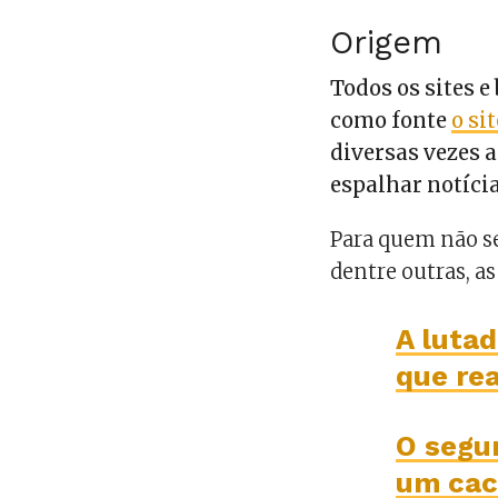
Origem
Todos os sites 
como fonte
o si
diversas vezes a
espalhar notícia
Para quem não se
dentre outras, a
A lutad
que rea
O segu
um cac