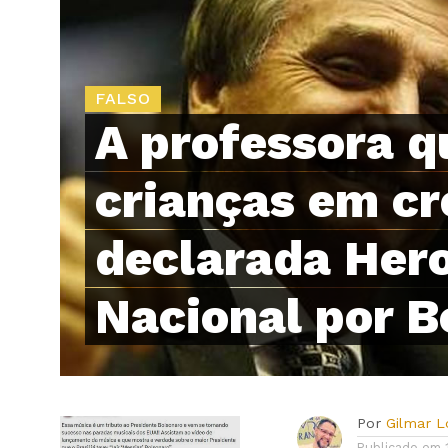
FALSO
A professora q
crianças em cr
declarada Her
Nacional por B
Por
Gilmar 
Publicado em