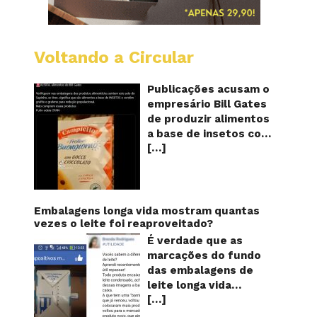
Voltando a Circular
Alimen
com
o
Publicações acusam o
selo
empresário Bill Gates
do
de produzir alimentos
sapinho
a base de insetos com
contém
[…]
grafite e grafeno com
insetos
grafite
o objetivo de reduzir a
e
população! Será
grafen
verdade? Vídeos e
textos com acusações
Embalagens longa vida mostram quantas
começaram a se
vezes o leite foi reaproveitado?
espalhar nas redes
É verdade que as
sociais na segunda
marcações do fundo
quinzena de agosto de
das embalagens de
2024 e afirmam que as
leite longa vida
empresas do
[…]
servem para mostrar
milionário norte-
quantas vezes o