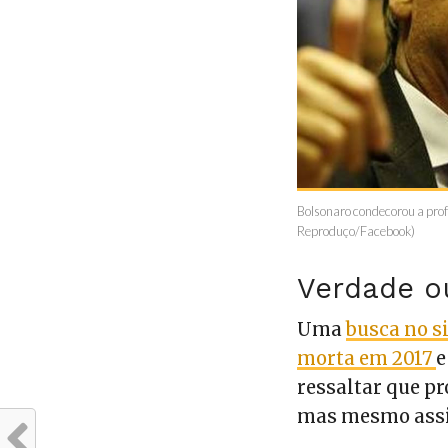
Bolsonaro condecorou a prof
Reproduço/Facebook)
Verdade o
Uma
busca no s
morta em 2017
e
ressaltar que pr
mas mesmo ass