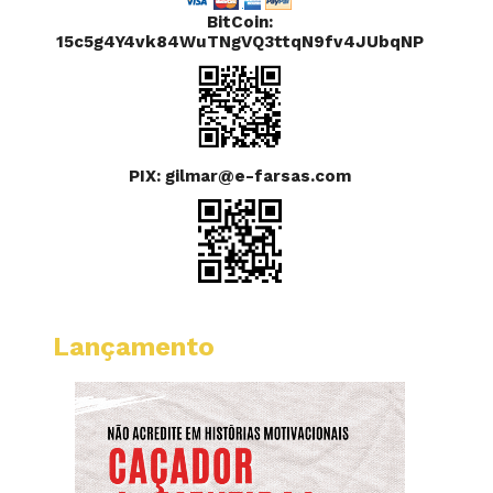
BitCoin:
15c5g4Y4vk84WuTNgVQ3ttqN9fv4JUbqNP
PIX: gilmar@e-farsas.com
Lançamento