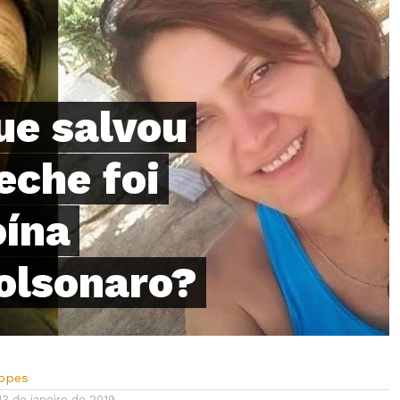
ue salvou
eche foi
oína
olsonaro?
Lopes
13 de janeiro de 2019