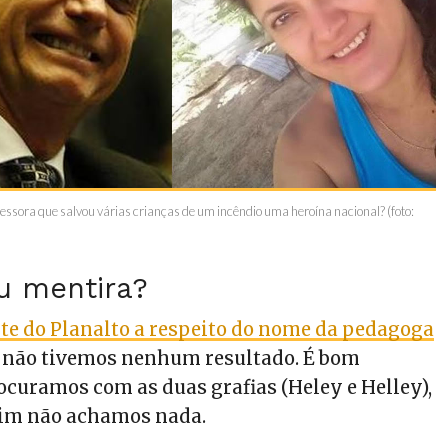
essora que salvou várias crianças de um incêndio uma heroína nacional? (foto:
u mentira?
ite do Planalto a respeito do nome da pedagoga
 não tivemos nenhum resultado. É bom
ocuramos com as duas grafias (Heley e Helley),
im não achamos nada.