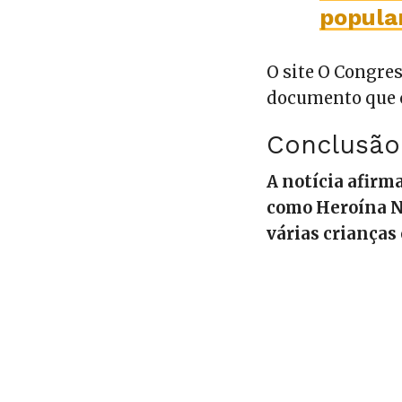
popula
O site O Congres
documento que c
Conclusão
A notícia afirm
como Heroína N
várias crianças