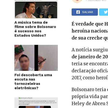
SALVAR
A música tema de
É verdade que H
filme sobre Bolsonaro
heroína naciona
é sucesso nos
Estados Unidos?
de sua creche q
A notícia surgiu
de janeiro de 2
teria se encont
declaração ofic
Foi descoberta uma
2017, como hero
escuta nas
tornozeleiras
eletrônicas?
Bolsonaro teria
própria vida par
Heley de Abreu 