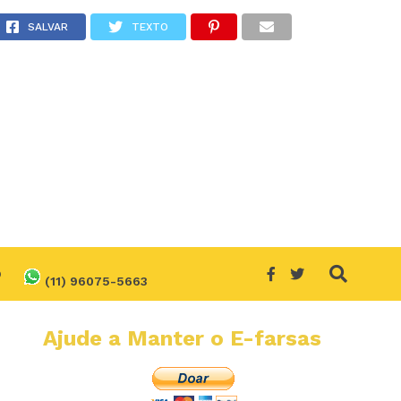
sonaro?
SALVAR
TEXTO
O
(11) 96075-5663
Ajude a Manter o E-farsas