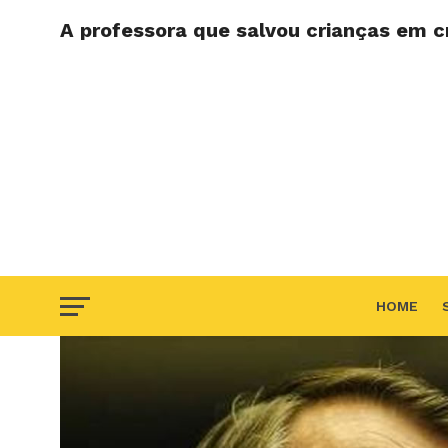
A professora que salvou crianças em c
HOME
F.A.Q