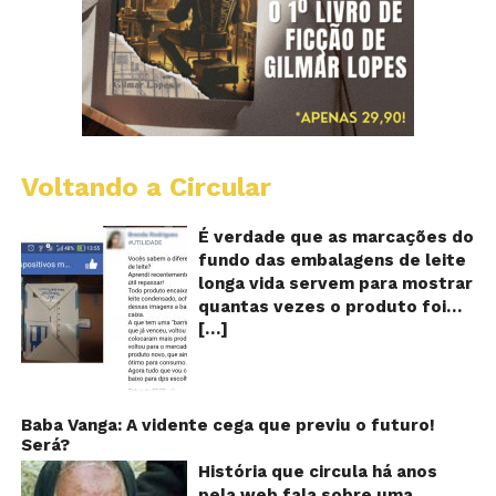
Voltando a Circular
E
lo
vi
É verdade que as marcações do
m
fundo das embalagens de leite
qu
longa vida servem para mostrar
v
quantas vezes o produto foi
o
[…]
reaproveitado? O alerta surgiu
le
fo
no dia 22 de novembro de 2018,
re
em uma conta no Facebook e
rapidamente se espalhou
também através de grupos no
Baba Vanga: A vidente cega que previu o futuro!
Será?
WhatsApp. De acordo com o
texto – que já havia sido
História que circula há anos
compartilhado quase 100 mil
pela web fala sobre uma