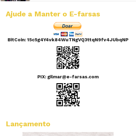
Ajude a Manter o E-farsas
BitCoin: 15c5g4Y4vk84WuTNgVQ3ttqN9fv4JUbqNP
PIX: gilmar@e-farsas.com
Lançamento