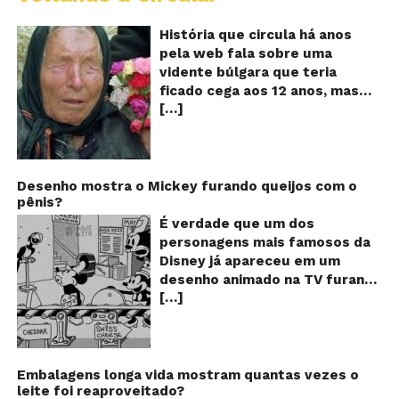
Va
A
História que circula há anos
vi
pela web fala sobre uma
ce
vidente búlgara que teria
q
ficado cega aos 12 anos, mas
pr
[…]
teria previsto o fim a
o
fu
humanidade! Será verdade?
Se
Baba Vanga, a mulher que
previu o fim do mundo e do
nosso futuro, morreu em 1996
Desenho mostra o Mickey furando queijos com o
pênis?
aos 90 anos de idade, e teria
sido uma das grandes videntes
É verdade que um dos
do século XX. De acordo com
personagens mais famosos da
inúmeros textos que circulam a
Disney já apareceu em um
seu respeito, Baba Vanga teria
desenho animado na TV furando
previsto a morte de Stalin além
[…]
queijos com o seu pênis? O
de fazer incontáveis previsões
vídeo é compartilhado na forma
terríveis para toda a
de um GIF animado e mostra
humanidade. O texto que
imagens de um episódio antigo
acompanha as fotos dessa
do desenho do personagem
Embalagens longa vida mostram quantas vezes o
vidente lista uma série de
leite foi reaproveitado?
Mickey Mouse, dos