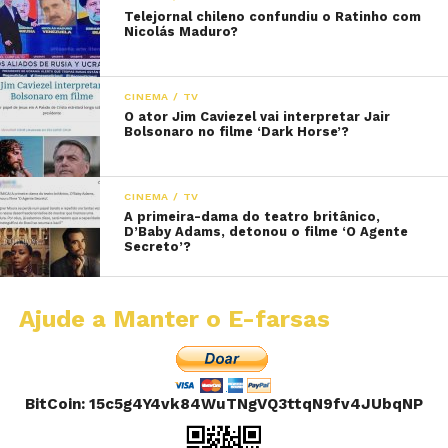
Telejornal chileno confundiu o Ratinho com
Nicolás Maduro?
CINEMA / TV
O ator Jim Caviezel vai interpretar Jair
Bolsonaro no filme ‘Dark Horse’?
CINEMA / TV
A primeira-dama do teatro britânico,
D’Baby Adams, detonou o filme ‘O Agente
Secreto’?
Ajude a Manter o E-farsas
BitCoin: 15c5g4Y4vk84WuTNgVQ3ttqN9fv4JUbqNP