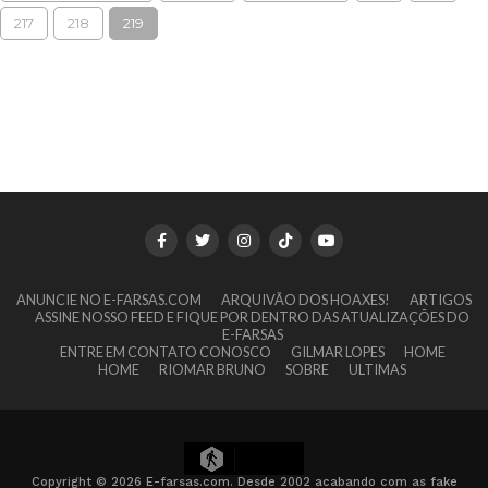
217
218
219
ANUNCIE NO E-FARSAS.COM
ARQUIVÃO DOS HOAXES!
ARTIGOS
ASSINE NOSSO FEED E FIQUE POR DENTRO DAS ATUALIZAÇÕES DO
E-FARSAS
ENTRE EM CONTATO CONOSCO
GILMAR LOPES
HOME
HOME
RIOMAR BRUNO
SOBRE
ULTIMAS
3
Copyright © 2026 E-farsas.com. Desde 2002 acabando com as fake