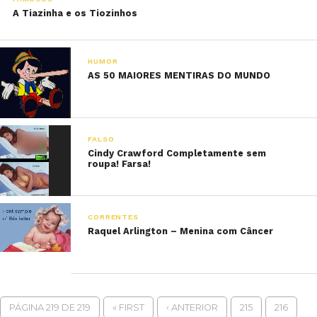
A Tiazinha e os Tiozinhos
HUMOR
AS 50 MAIORES MENTIRAS DO MUNDO
FALSO
Cindy Crawford Completamente sem
roupa! Farsa!
CORRENTES
Raquel Arlington – Menina com Câncer
PÁGINA 219 DE 219
« FIRST
‹ ANTERIOR
215
216