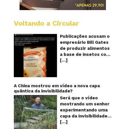
Voltando a Circular
Alimen
com
o
Publicações acusam o
selo
empresário Bill Gates
do
de produzir alimentos
sapinho
a base de insetos com
contém
[…]
grafite e grafeno com
insetos
grafite
o objetivo de reduzir a
e
população! Será
grafen
verdade? Vídeos e
textos com acusações
A China mostrou em vídeo a nova capa
começaram a se
quântica da invisibilidade?
espalhar nas redes
Será que o vídeo
sociais na segunda
mostrando um senhor
quinzena de agosto de
experimentando uma
2024 e afirmam que as
capa da invisibilidade
empresas do
[…]
em um jardim é
milionário norte-
verdadeiro ou falso? O