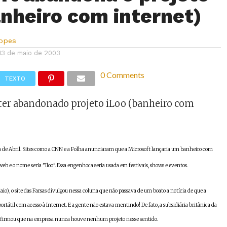
anheiro com internet)
Lopes
13 de maio de 2003
0 Comments
TEXTO
 ter abandonado projeto iLoo (banheiro com
ês de Abril. Sites como a CNN e a Folha anunciaram que a Microsoft lançaria um banheiro com
a web e o nome seria "Iloo". Essa engenhoca seria usada em festivais, shows e eventos.
o), o site das Farsas divulgou nessa coluna que não passava de um boato a notícia de que a
rtátil com acesso à Internet. E a gente não estava mentindo! De fato, a subsidiária britânica da
 afirmou que na empresa nunca houve nenhum projeto nesse sentido.