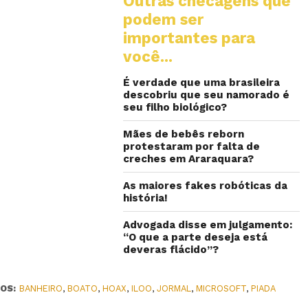
Outras checagens que
podem ser
importantes para
você...
É verdade que uma brasileira
descobriu que seu namorado é
seu filho biológico?
Mães de bebês reborn
protestaram por falta de
creches em Araraquara?
As maiores fakes robóticas da
história!
Advogada disse em julgamento:
“O que a parte deseja está
deveras flácido”?
OS:
BANHEIRO
,
BOATO
,
HOAX
,
ILOO
,
JORMAL
,
MICROSOFT
,
PIADA