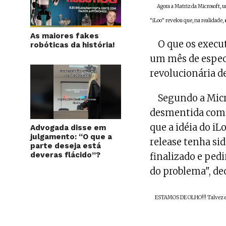
Agora a Matriz da Microsoft, u
"iLoo" revelou que, na realidade,
As maiores fakes
O que os executi
robóticas da história!
um mês de especu
revolucionária de
Segundo a Micros
desmentida como
que a idéia do i
Advogada disse em
julgamento: “O que a
release tenha si
parte deseja está
deveras flácido”?
finalizado e ped
do problema", d
ESTAMOS DE OLHO!!! Talvez es