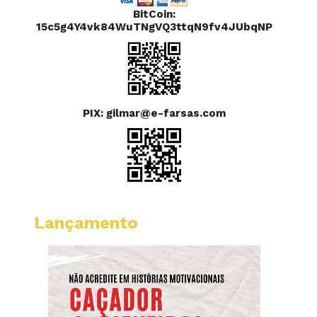
BitCoin:
15c5g4Y4vk84WuTNgVQ3ttqN9fv4JUbqNP
PIX: gilmar@e-farsas.com
Lançamento