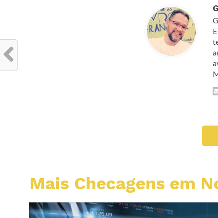
G
G
E
t
a
a
M
Mais Checagens em No