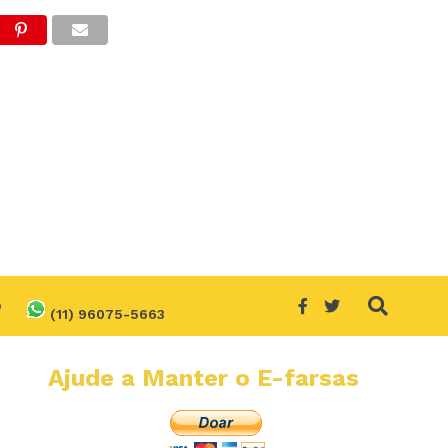
O
(11) 96075-5663
Ajude a Manter o E-farsas