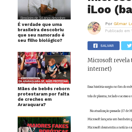
iLoo (b
Por
Gilmar 
É verdade que uma
brasileira descobriu
Publicado em
que seu namorado é
seu filho biológico?
SALVAR
Microsoft revela
internet)
Essa história surgiu no fim do m
Mães de bebês reborn
protestaram por falta
tela de plasma, teclado e acesso 
de creches em
Araraquara?
Na atualização passada (17 de Mai
Microsoft lançaria um banheiro po
Microsoft desmentiu a notícia e