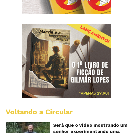
Voltando a Circular
A
Ch
m
Será que o vídeo mostrando um
e
senhor experimentando uma