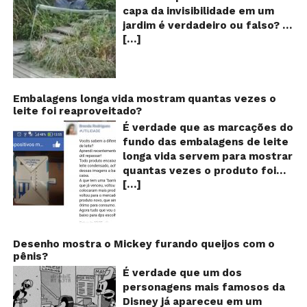
ví
capa da invisibilidade em um
a
jardim é verdadeiro ou falso? O
no
[…]
vídeo surgiu nas redes sociais e
ca
qu
em diversos sites e blogs na
d
segunda semana de dezembro
in
de 2017 e rapidamente ganhou
centenas de milhares de
Embalagens longa vida mostram quantas vezes o
leite foi reaproveitado?
curtidas e de
compartilhamentos. Nele
É verdade que as marcações do
podemos ver um senhor
fundo das embalagens de leite
exibindo o que parece ser uma
longa vida servem para mostrar
das maiores invenções dos
quantas vezes o produto foi
últimos tempos: Um tipo de
[…]
reaproveitado? O alerta surgiu
capa que torna o usuário
no dia 22 de novembro de 2018,
completamente invisível!
em uma conta no Facebook e
Inicialmente publicado por um
rapidamente se espalhou
usuário da rede social chinesa
também através de grupos no
Desenho mostra o Mickey furando queijos com o
Weibo, o filme de pouco mais
pênis?
WhatsApp. De acordo com o
de um minuto de duração já foi
texto – que já havia sido
É verdade que um dos
visto mais de 20 milhões de
compartilhado quase 100 mil
personagens mais famosos da
vezes e chegou até a ser
vezes em menos de 24 horas –
Disney já apareceu em um