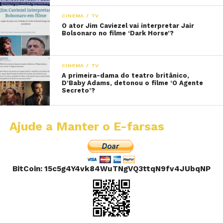
CINEMA / TV
O ator Jim Caviezel vai interpretar Jair
Bolsonaro no filme ‘Dark Horse’?
CINEMA / TV
A primeira-dama do teatro britânico,
D’Baby Adams, detonou o filme ‘O Agente
Secreto’?
Ajude a Manter o E-farsas
BitCoin: 15c5g4Y4vk84WuTNgVQ3ttqN9fv4JUbqNP