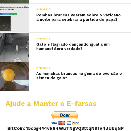
ANIMAIS
Pombas brancas voaram sobre o Vaticano
à noite para celebrar a partida do papa?
ANIMAIS
Gato é flagrado dançando igual a um
humano! Será verdade?
ANIMAIS
As manchas brancas na gema do ovo são o
sêmen do galo?
Ajude a Manter o E-farsas
BitCoin: 15c5g4Y4vk84WuTNgVQ3ttqN9fv4JUbqNP