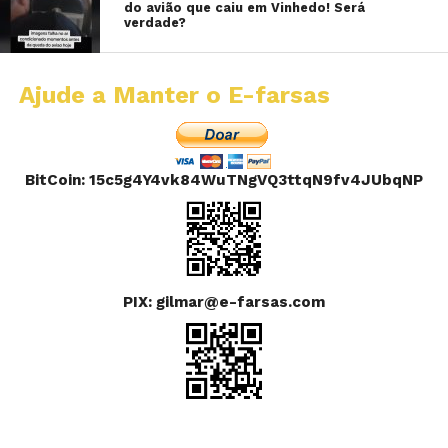
do avião que caiu em Vinhedo! Será
verdade?
Ajude a Manter o E-farsas
BitCoin: 15c5g4Y4vk84WuTNgVQ3ttqN9fv4JUbqNP
PIX: gilmar@e-farsas.com