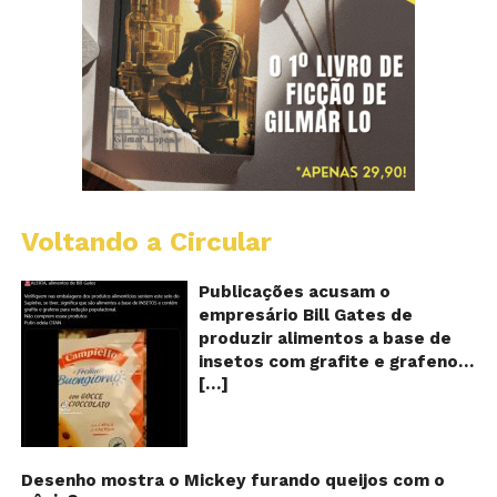
Voltando a Circular
Al
c
o
Publicações acusam o
se
empresário Bill Gates de
d
produzir alimentos a base de
sa
insetos com grafite e grafeno
c
[…]
com o objetivo de reduzir a
in
gr
população! Será verdade?
e
Vídeos e textos com
gr
acusações começaram a se
espalhar nas redes sociais na
Desenho mostra o Mickey furando queijos com o