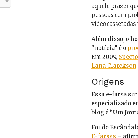
aquele prazer q
pessoas com prob
videocassetadas 
Além disso, o h
“notícia” é o
pro
Em 2009,
Specto
Lana Clarckson
.
Origens
Essa e-farsa su
especializado e
blog é
“Um Jorn
Foi do Escândal
E-farsas
– afirm