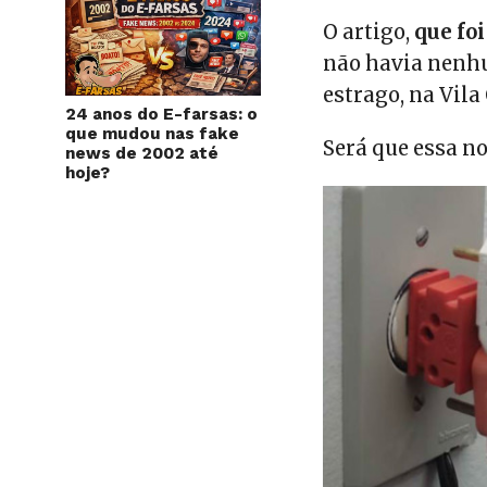
O artigo,
que fo
não havia nenhu
estrago, na Vila
24 anos do E-farsas: o
que mudou nas fake
Será que essa no
news de 2002 até
hoje?