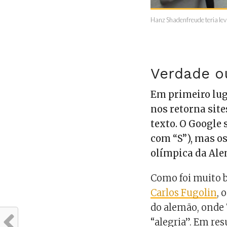
Hanz Shadenfreude teria le
Verdade o
Em primeiro lug
nos retorna sit
texto. O Google 
com “S”), mas o
olímpica da Al
Como foi muito 
Carlos Fugolin
, 
do alemão, onde 
“alegria”. Em re