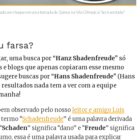
vado um choque em uma tomada de 3 pinos na Vila Olímpica! Será verdade?
u farsa?
ar, uma busca por “
Hanz Shadenfreude
” só
es e blogs que apenas copiaram esse mesmo
sugere buscas por “
Hans Shadenfreude
” (Hans
s resultados nada tem a ver com a equipe
emanha!
bem observado pelo nosso
leitor e amigo Luis
o termo “
Schadenfreude
” é uma palavra derivada
“
Schaden
” significa “dano” e “
Freude
” significa
sumo, essa é uma palavra usada para explicar