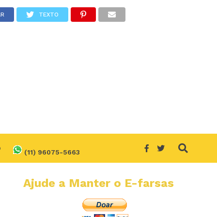
AR
TEXTO
O
(11) 96075-5663
Ajude a Manter o E-farsas