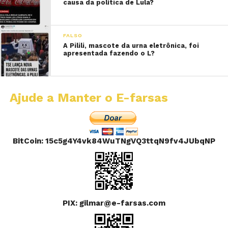
causa da política de Lula?
FALSO
A Pilili, mascote da urna eletrônica, foi
apresentada fazendo o L?
Ajude a Manter o E-farsas
BitCoin: 15c5g4Y4vk84WuTNgVQ3ttqN9fv4JUbqNP
PIX: gilmar@e-farsas.com