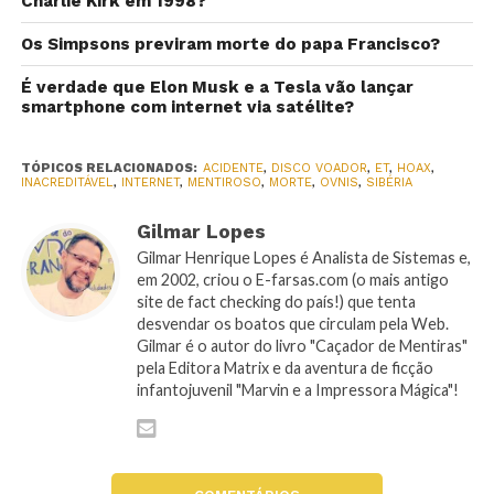
Charlie Kirk em 1998?
Os Simpsons previram morte do papa Francisco?
É verdade que Elon Musk e a Tesla vão lançar
smartphone com internet via satélite?
TÓPICOS RELACIONADOS:
ACIDENTE
,
DISCO VOADOR
,
ET
,
HOAX
,
INACREDITÁVEL
,
INTERNET
,
MENTIROSO
,
MORTE
,
OVNIS
,
SIBÉRIA
Gilmar Lopes
Gilmar Henrique Lopes é Analista de Sistemas e,
em 2002, criou o E-farsas.com (o mais antigo
site de fact checking do país!) que tenta
desvendar os boatos que circulam pela Web.
Gilmar é o autor do livro "Caçador de Mentiras"
pela Editora Matrix e da aventura de ficção
infantojuvenil "Marvin e a Impressora Mágica"!