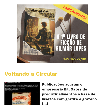
Voltando a Circular
Al
c
o
Publicações acusam o
se
empresário Bill Gates de
d
produzir alimentos a base de
sa
insetos com grafite e grafeno
c
[…]
com o objetivo de reduzir a
in