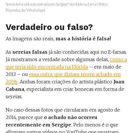
Sereia teria sido encontrada em Sergipe! Verdade ou farsa? (fotos:
Reprodução/WhatsApp)
Verdadeiro ou falso?
As imagens são reais,
mas a história é falsa!
As
sereias falsas
já são conhecidas aqui no E-farsas.
Já mostramos a verdade sobre algumas delas,
como a
que teria sido encontrada na Flórida
– em maio de
2013 – ou
essa outra, que diziam terem achado em
2006
. Ambas foram criações do artista plástico
Juan
Cabana
, especialista em criar bonecas em forma de
sereias.
No caso dessas fotos que circularam em agosto de
2014, parece que
o achado não ocorreu
recentemente em Sergipe
. Pelo menos é o que
afirmam outros vídeos no YouTube que mostram