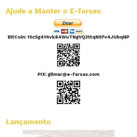
Ajude a Manter o E-farsas
BitCoin: 15c5g4Y4vk84WuTNgVQ3ttqN9fv4JUbqNP
PIX: gilmar@e-farsas.com
Lançamento