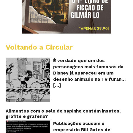
Voltando a Circular
D
m
o
É verdade que um dos
M
personagens mais famosos da
fu
Disney já apareceu em um
qu
desenho animado na TV furando
c
[…]
queijos com o seu pênis? O
o
pê
vídeo é compartilhado na forma
de um GIF animado e mostra
imagens de um episódio antigo
do desenho do personagem
Alimentos com o selo do sapinho contém insetos,
grafite e grafeno?
Mickey Mouse, dos
Estúdios Disney, usando uma
Publicações acusam o
ferramenta um tanto quanto
empresário Bill Gates de