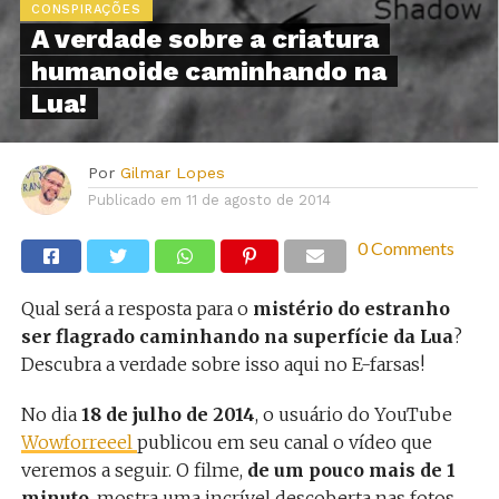
CONSPIRAÇÕES
A verdade sobre a criatura
humanoide caminhando na
Lua!
Por
Gilmar Lopes
Publicado em
11 de agosto de 2014
0 Comments
Qual será a resposta para o
mistério do estranho
ser flagrado caminhando na superfície da Lua
?
Descubra a verdade sobre isso aqui no E-farsas!
No dia
18 de julho de 2014
, o usuário do YouTube
Wowforreeel
publicou em seu canal o vídeo que
veremos a seguir. O filme,
de um pouco mais de 1
minuto
, mostra uma incrível descoberta nas fotos