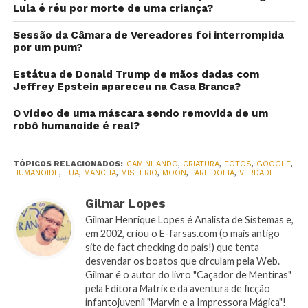
Lula é réu por morte de uma criança?
Sessão da Câmara de Vereadores foi interrompida
por um pum?
Estátua de Donald Trump de mãos dadas com
Jeffrey Epstein apareceu na Casa Branca?
O vídeo de uma máscara sendo removida de um
robô humanoide é real?
TÓPICOS RELACIONADOS:
CAMINHANDO
,
CRIATURA
,
FOTOS
,
GOOGLE
,
HUMANOIDE
,
LUA
,
MANCHA
,
MISTÉRIO
,
MOON
,
PAREIDOLIA
,
VERDADE
Gilmar Lopes
Gilmar Henrique Lopes é Analista de Sistemas e,
em 2002, criou o E-farsas.com (o mais antigo
site de fact checking do país!) que tenta
desvendar os boatos que circulam pela Web.
Gilmar é o autor do livro "Caçador de Mentiras"
pela Editora Matrix e da aventura de ficção
infantojuvenil "Marvin e a Impressora Mágica"!