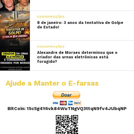
CONSPIRAÇÕES
8 de janeiro: 3 anos da tentativa de Golpe
de Estado!
CONSPIRAÇÕES
Alexandre de Moraes determinou que o
criador das urnas eletrônicas está
foragido?
Ajude a Manter o E-farsas
BitCoin: 15c5g4Y4vk84WuTNgVQ3ttqN9fv4JUbqNP