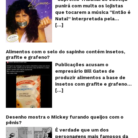
Sh
punirá com multa os lojistas
d
que tocarem a música “Então é
Br
Natal” interpretada pela
t
[…]
cantora Simone! Será? De
“E
é
acordo com notícia publicada
Na
em diversos sites e blogs (e
amplamente divulgada nas
redes sociais), uma das
Alimentos com o selo do sapinho contém insetos,
grafite e grafeno?
canções mais populares do
Natal brasileiro estaria proibida
Publicações acusam o
de ser executada nos
empresário Bill Gates de
Shoppings do país. Mas será
produzir alimentos a base de
que essa notícia é real ou mais
insetos com grafite e grafeno
uma farsa da internet?
[…]
com o objetivo de reduzir a
Verdadeira ou falsa? A música
população! Será verdade?
“Então é Natal”, eternizada na
Vídeos e textos com
voz da cantora Simone, é uma
acusações começaram a se
versão feita pelo compositor
espalhar nas redes sociais na
Desenho mostra o Mickey furando queijos com o
Claudio Rabello da canção
pênis?
segunda quinzena de agosto de
“Happy Xmas (War Is Over)” de
2024 e afirmam que as
É verdade que um dos
John Lennon e Yoko Ono e foi
empresas do milionário norte-
personagens mais famosos da