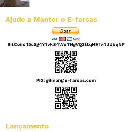
Ajude a Manter o E-farsas
BitCoin: 15c5g4Y4vk84WuTNgVQ3ttqN9fv4JUbqNP
PIX: gilmar@e-farsas.com
Lançamento