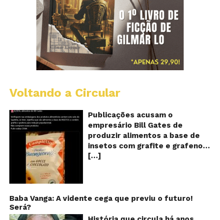
Voltando a Circular
Al
c
o
Publicações acusam o
se
empresário Bill Gates de
d
produzir alimentos a base de
sa
insetos com grafite e grafeno
c
[…]
com o objetivo de reduzir a
in
gr
população! Será verdade?
e
Vídeos e textos com
gr
acusações começaram a se
espalhar nas redes sociais na
Baba Vanga: A vidente cega que previu o futuro!
Será?
segunda quinzena de agosto de
2024 e afirmam que as
História que circula há anos