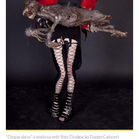
“Chupacabras” à venda na web! (foto: Divulgação/DapperCadaver)