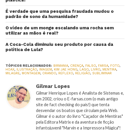
É verdade que uma pesquisa fraudada mudou o
padrão de sono da humanidade?
O vídeo de um monge escalando uma rocha sem
utilizar as mãos é real?
A Coca-Cola diminuiu seu produto por causa da
política de Lula?
TÓPICOS RELACIONADOS:
BIRMANIA
,
CRENÇA
,
FALSO
,
FARSA
,
FOTO
,
HOAX
,
ILUSTRAÇÃO
,
IMAGEM
,
KIM JAE HONG
,
LAGO
,
LIVRO
,
MENTIRA
,
MILAGRE
,
MONTAGEM
,
ORANDO
,
REFLEXO
,
RELIGIÃO
,
SUBLIMINAR
Gilmar Lopes
Gilmar Henrique Lopes é Analista de Sistemas e,
em 2002, criou o E-farsas.com (o mais antigo
site de fact checking do país!) que tenta
desvendar os boatos que circulam pela Web.
Gilmar é o autor do livro "Caçador de Mentiras"
pela Editora Matrix e da aventura de ficção
infantojuvenil "Marvin e a Impressora Mágica"!