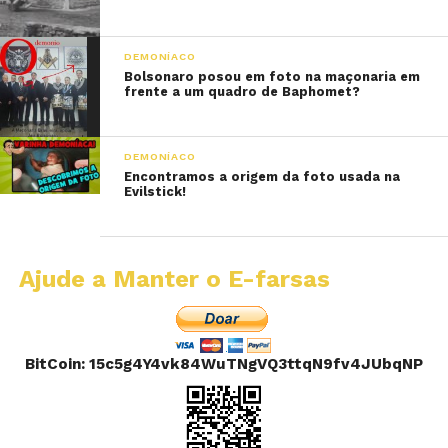
DEMONÍACO
Bolsonaro posou em foto na maçonaria em
frente a um quadro de Baphomet?
DEMONÍACO
Encontramos a origem da foto usada na
Evilstick!
Ajude a Manter o E-farsas
BitCoin: 15c5g4Y4vk84WuTNgVQ3ttqN9fv4JUbqNP