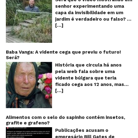
e
senhor experimentando uma
ví
capa da invisibilidade em um
a
jardim é verdadeiro ou falso? O
no
[…]
vídeo surgiu nas redes sociais e
ca
qu
em diversos sites e blogs na
d
segunda semana de dezembro
in
de 2017 e rapidamente ganhou
centenas de milhares de
Baba Vanga: A vidente cega que previu o futuro!
Será?
curtidas e de
compartilhamentos. Nele
História que circula há anos
podemos ver um senhor
pela web fala sobre uma
exibindo o que parece ser uma
vidente búlgara que teria
das maiores invenções dos
ficado cega aos 12 anos, mas
últimos tempos: Um tipo de
[…]
teria previsto o fim a
capa que torna o usuário
humanidade! Será verdade?
completamente invisível!
Baba Vanga, a mulher que
Inicialmente publicado por um
previu o fim do mundo e do
usuário da rede social chinesa
nosso futuro, morreu em 1996
Alimentos com o selo do sapinho contém insetos,
Weibo, o filme de pouco mais
grafite e grafeno?
aos 90 anos de idade, e teria
de um minuto de duração já foi
sido uma das grandes videntes
Publicações acusam o
visto mais de 20 milhões de
do século XX. De acordo com
empresário Bill Gates de