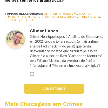
Moraes tem erros gramaticais?
TÓPICOS RELACIONADOS:
AEROPORTO
,
AGRESSÃO
,
APANHOU
,
DEPUTADO
,
FORTALEZA
,
GENECIAS NORONHA
,
JUSTIÇA
,
LINCHAMENTO
,
NORDESTE
,
POLÍTICA
Gilmar Lopes
Gilmar Henrique Lopes é Analista de Sistemas e,
em 2002, criou o E-farsas.com (o mais antigo
site de fact checking do país!) que tenta
desvendar os boatos que circulam pela Web.
Gilmar é o autor do livro "Caçador de Mentiras"
pela Editora Matrix e da aventura de ficção
infantojuvenil "Marvin e a Impressora Mágica"!
COMENTÁRIOS
Mais Checagens em Crimes