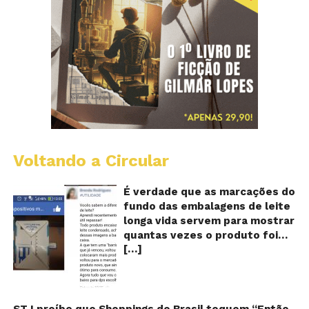
Voltando a Circular
E
lo
vi
É verdade que as marcações do
m
fundo das embalagens de leite
qu
longa vida servem para mostrar
v
quantas vezes o produto foi
o
[…]
reaproveitado? O alerta surgiu
le
fo
no dia 22 de novembro de 2018,
re
em uma conta no Facebook e
rapidamente se espalhou
também através de grupos no
STJ proíbe que Shoppings do Brasil toquem “Então