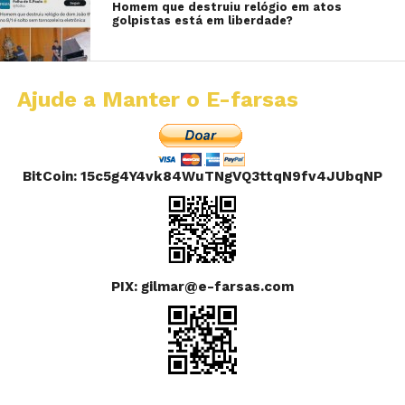
Homem que destruiu relógio em atos
golpistas está em liberdade?
Ajude a Manter o E-farsas
BitCoin: 15c5g4Y4vk84WuTNgVQ3ttqN9fv4JUbqNP
PIX: gilmar@e-farsas.com