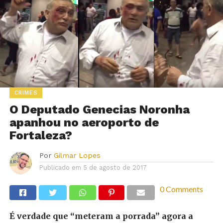
CRIMES
O Deputado Genecias Noronha
apanhou no aeroporto de
Fortaleza?
Por
Gilmar Lopes
Publicado em
5 de agosto de 2017
0 Comments
É verdade que “meteram a porrada” agora a