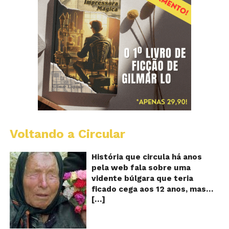
Voltando a Circular
B
Va
A
História que circula há anos
vi
pela web fala sobre uma
ce
vidente búlgara que teria
q
ficado cega aos 12 anos, mas
pr
[…]
teria previsto o fim a
o
fu
humanidade! Será verdade?
Se
Baba Vanga, a mulher que