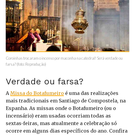
Coroinhas trocaram o incenso por maconha na catedral! Será verdade ou
farsa? (foto: Reprodução)
Verdade ou farsa?
A
Missa do Botafumeiro
é uma das realizações
mais tradicionais em Santiago de Compostela, na
Espanha. As missas onde o Botafumeiro (ou o
incensário) eram usadas ocorriam todas as
sextas-feiras, mas atualmente a celebração só
ocorre em alguns dias específicos do ano. Confira