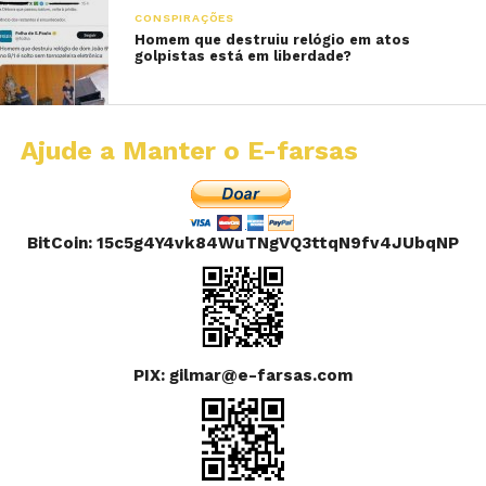
CONSPIRAÇÕES
Homem que destruiu relógio em atos
golpistas está em liberdade?
Ajude a Manter o E-farsas
BitCoin: 15c5g4Y4vk84WuTNgVQ3ttqN9fv4JUbqNP
PIX: gilmar@e-farsas.com