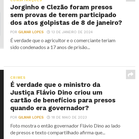
CONSPIRAÇÕES
Jorginho e Clezão foram presos
sem provas de terem participado
dos atos golpistas de 8 de janeiro?
POR
GILMAR LOPES
13 DE JANEIRO DE 2024
É verdade que o agricultor e o comerciante teriam
sido condenados a 17 anos de prisão...
CRIMES
É verdade que o ministro da
Justiça Flávio Dino criou um
cartão de benefícios para presos
quando era governador?
POR
GILMAR LOPES
18 DE MAIO DE 2023
Foto mostra o então governador Flávio Dino ao lado
de presos e texto compartilhado afirma que...