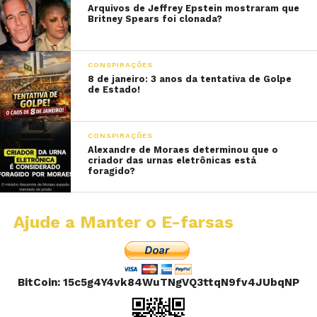
Arquivos de Jeffrey Epstein mostraram que
Britney Spears foi clonada?
CONSPIRAÇÕES
8 de janeiro: 3 anos da tentativa de Golpe
de Estado!
CONSPIRAÇÕES
Alexandre de Moraes determinou que o
criador das urnas eletrônicas está
foragido?
Ajude a Manter o E-farsas
BitCoin: 15c5g4Y4vk84WuTNgVQ3ttqN9fv4JUbqNP