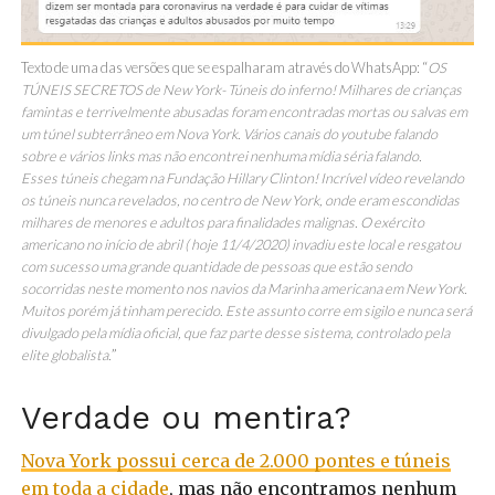
Texto de uma das versões que se espalharam através do WhatsApp: “
OS
TÚNEIS SECRETOS de New York- Túneis do inferno!
Milhares de crianças
famintas e terrivelmente abusadas foram encontradas mortas ou salvas em
um túnel subterrâneo em Nova York.
Vários canais do youtube falando
sobre e vários links mas não encontrei nenhuma mídia séria falando.
Esses túneis chegam na Fundação Hillary Clinton!
Incrível vídeo revelando
os túneis nunca revelados, no centro de New York, onde eram escondidas
milhares de menores e adultos para finalidades malignas. O exército
americano no início de abril ( hoje 11/4/2020) invadiu este local e resgatou
com sucesso uma grande quantidade de pessoas que estão sendo
socorridas neste momento nos navios da Marinha americana em New York.
Muitos porém já tinham perecido. Este assunto corre em sigilo e nunca será
divulgado pela mídia oficial, que faz parte desse sistema, controlado pela
elite globalista.
”
Verdade ou mentira?
Nova York possui cerca de 2.000 pontes e túneis
em toda a cidade
, mas não encontramos nenhum