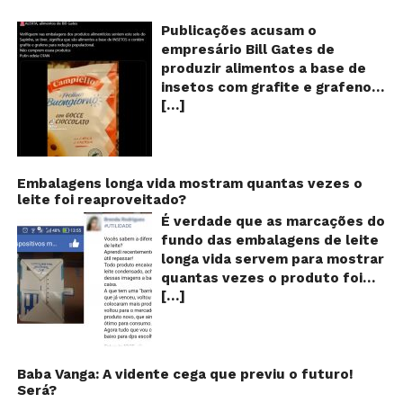
c
o
Publicações acusam o
se
empresário Bill Gates de
d
produzir alimentos a base de
sa
insetos com grafite e grafeno
c
[…]
com o objetivo de reduzir a
in
gr
população! Será verdade?
e
Vídeos e textos com
gr
acusações começaram a se
espalhar nas redes sociais na
Embalagens longa vida mostram quantas vezes o
leite foi reaproveitado?
segunda quinzena de agosto de
2024 e afirmam que as
É verdade que as marcações do
empresas do milionário norte-
fundo das embalagens de leite
americano Bill Gates estariam
longa vida servem para mostrar
fabricando alimentos a base de
quantas vezes o produto foi
insetos, e contaminados com
[…]
reaproveitado? O alerta surgiu
grafite e grafeno. Venenos que
no dia 22 de novembro de 2018,
ajudaria a dar prosseguimento
em uma conta no Facebook e
de um “plano global” da
rapidamente se espalhou
redução populacional. O alerta
também através de grupos no
Baba Vanga: A vidente cega que previu o futuro!
também explica que o selo com
Será?
WhatsApp. De acordo com o