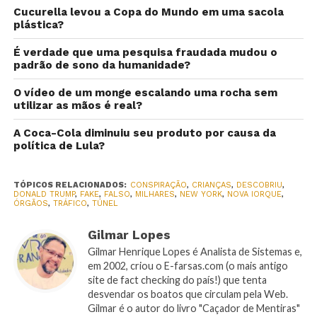
Cucurella levou a Copa do Mundo em uma sacola
plástica?
É verdade que uma pesquisa fraudada mudou o
padrão de sono da humanidade?
O vídeo de um monge escalando uma rocha sem
utilizar as mãos é real?
A Coca-Cola diminuiu seu produto por causa da
política de Lula?
TÓPICOS RELACIONADOS:
CONSPIRAÇÃO
,
CRIANÇAS
,
DESCOBRIU
,
DONALD TRUMP
,
FAKE
,
FALSO
,
MILHARES
,
NEW YORK
,
NOVA IORQUE
,
ÓRGÃOS
,
TRÁFICO
,
TÚNEL
Gilmar Lopes
Gilmar Henrique Lopes é Analista de Sistemas e,
em 2002, criou o E-farsas.com (o mais antigo
site de fact checking do país!) que tenta
desvendar os boatos que circulam pela Web.
Gilmar é o autor do livro "Caçador de Mentiras"