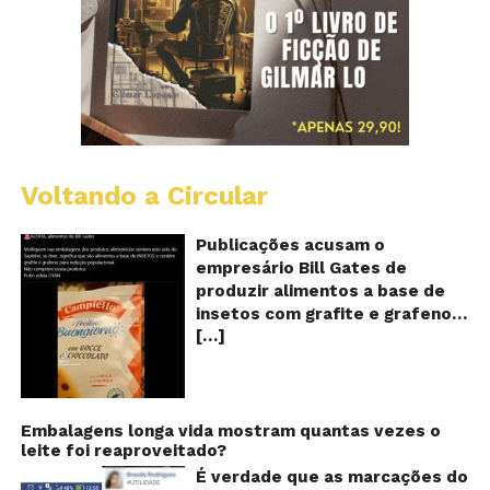
Voltando a Circular
Al
c
o
Publicações acusam o
se
empresário Bill Gates de
d
produzir alimentos a base de
sa
insetos com grafite e grafeno
c
[…]
com o objetivo de reduzir a
in
gr
população! Será verdade?
e
Vídeos e textos com
gr
acusações começaram a se
espalhar nas redes sociais na
Embalagens longa vida mostram quantas vezes o
leite foi reaproveitado?
segunda quinzena de agosto de
2024 e afirmam que as
É verdade que as marcações do