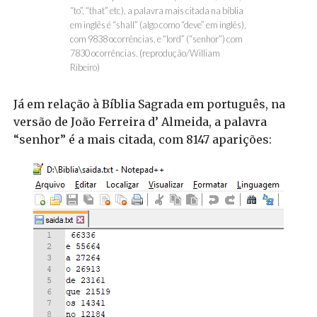
“to”, “that” etc), a palavra mais citada na bíblia
em inglês é “shall” (algo como “deve” em inglês),
com 9838 ocorrências, e “lord” (“senhor”) com
7830 ocorrências. (reprodução/William
Ribeiro)
Já em relação à Bíblia Sagrada em português, na
versão de João Ferreira d’ Almeida, a palavra
“senhor” é a mais citada, com 8147 aparições: