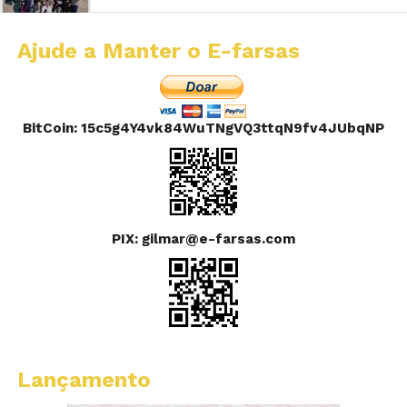
Ajude a Manter o E-farsas
BitCoin: 15c5g4Y4vk84WuTNgVQ3ttqN9fv4JUbqNP
PIX: gilmar@e-farsas.com
Lançamento