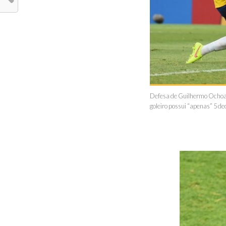
Defesa de Guilhermo Ochoa co
goleiro possui “apenas” 5 de