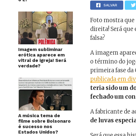
SALVAR
Foto mostra que
direita! Será que
falsa?
Imagem subliminar
A imagem aparec
erótica aparece em
vitral de igreja! Será
o término do jogo
verdade?
primeira fase da
publicada em div
teria sido um do
fechado um con
A fabricante de 
A música tema de
de luvas especia
filme sobre Bolsonaro
é sucesso nos
Estados Unidos?
Será que essa his