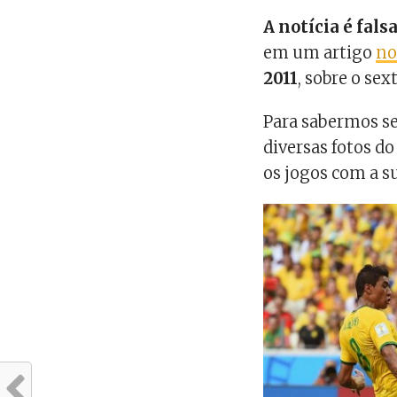
A notícia é fals
em um artigo
no
2011
, sobre o se
Para sabermos se 
diversas fotos d
os jogos com a s