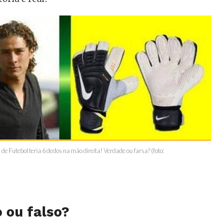
de Futebol teria 6 dedos na mão direita! Verdade ou farsa? (foto:
 ou falso?