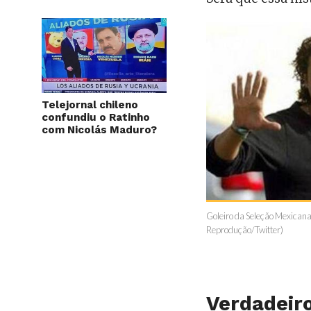
Telejornal chileno
confundiu o Ratinho
com Nicolás Maduro?
Goleiro da Seleção Mexicana 
Reprodução/Twitter)
Verdadeiro