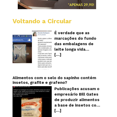
Voltando a Circular
Embala
longa
vida
É verdade que as
mostr
marcações do fundo
quanta
das embalagens de
vezes
leite longa vida
o
[…]
servem para mostrar
leite
foi
quantas vezes o
reapro
produto foi
reaproveitado? O
alerta surgiu no dia 22
Alimentos com o selo do sapinho contém
de novembro de 2018,
insetos, grafite e grafeno?
em uma conta no
Publicações acusam o
Facebook e
empresário Bill Gates
rapidamente se
de produzir alimentos
espalhou também
a base de insetos com
através de grupos no
[…]
grafite e grafeno com
WhatsApp. De acordo
o objetivo de reduzir a