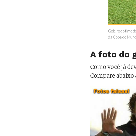
Goleiro do time d
da Copa do Mundo
A foto do 
Como você já deve
Compare abaixo a