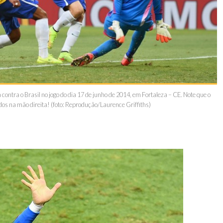
ntra o Brasil no jogo do dia 17 de junho de 2014, em Fortaleza – CE. Note que o
dos na mão direita! (foto: Reprodução/Laurence Griffiths)