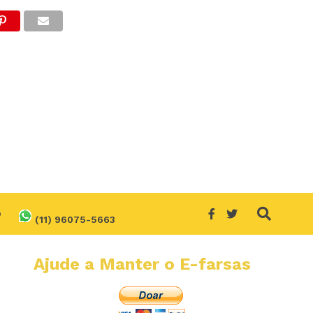
O
(11) 96075-5663
Ajude a Manter o E-farsas