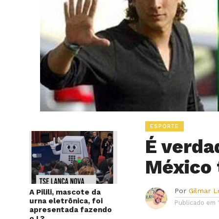
ESPORTE
É verda
México 
Por
Gilmar 
A Pilili, mascote da
urna eletrônica, foi
Publicado em
apresentada fazendo
o L?