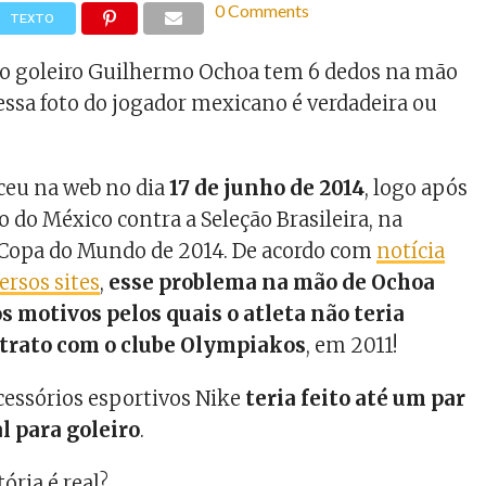
0 Comments
TEXTO
 o goleiro Guilhermo Ochoa tem 6 dedos na mão
 essa foto do jogador mexicano é verdadeira ou
eu na web no dia
17 de junho de 2014
, logo após
 do México contra a Seleção Brasileira, na
 Copa do Mundo de 2014. De acordo com
notícia
ersos sites
,
esse problema na mão de Ochoa
s motivos pelos quais o atleta não teria
trato com o clube Olympiakos
, em 2011!
acessórios esportivos Nike
teria feito até um par
l para goleiro
.
tória é real?