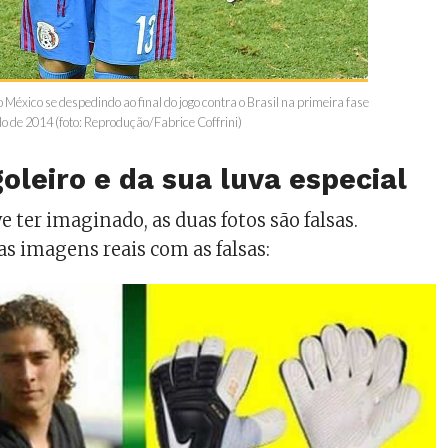
o México se despedindo ao final do jogo contra o Brasil na primeira fase
 de 2014 (foto: Reprodução/Fabrice Coffrini)
goleiro e da sua luva especial
 ter imaginado, as duas fotos são falsas.
s imagens reais com as falsas: