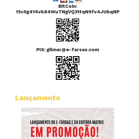
BitCoin:
15c5g4Y4vk84WuTNgVQ3ttqN9fv4JUbqNP
PIX: gilmar@e-farsas.com
Lançamento