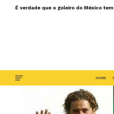
É verdade que o goleiro do México te
HOME
F.A.Q