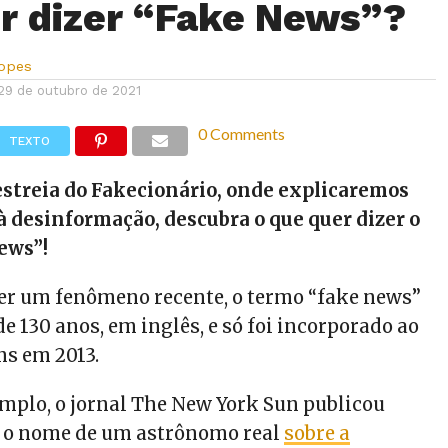
r dizer “Fake News”?
Lopes
29 de outubro de 2021
0 Comments
TEXTO
estreia do Fakecionário, onde explicaremos
à desinformação, descubra o que quer dizer o
ews”!
er um fenômeno recente, o termo “fake news”
e 130 anos, em inglês, e só foi incorporado ao
ns em 2013.
emplo, o jornal The New York Sun publicou
o o nome de um astrônomo real
sobre a