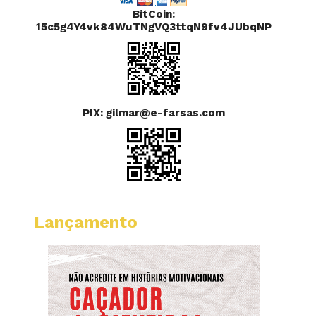
BitCoin:
15c5g4Y4vk84WuTNgVQ3ttqN9fv4JUbqNP
PIX: gilmar@e-farsas.com
Lançamento