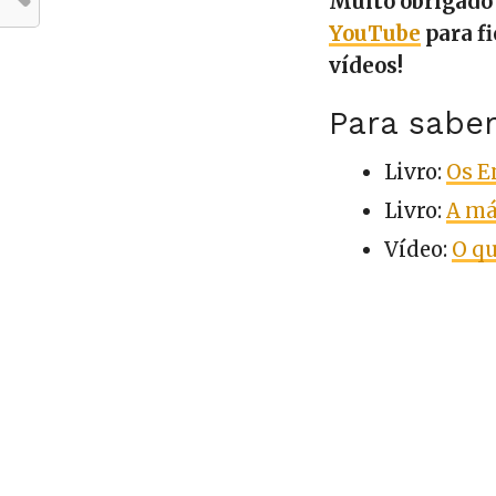
Muito obrigado 
YouTube
para fi
vídeos!
Para sabe
Livro:
Os E
Livro:
A má
Vídeo:
O q