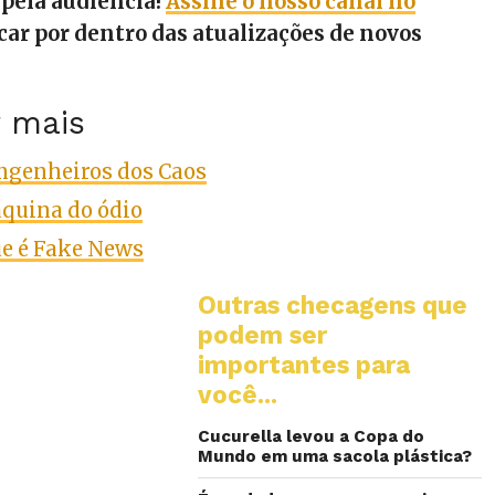
pela audiência!
Assine o nosso canal no
car por dentro das atualizações de novos
r mais
ngenheiros dos Caos
quina do ódio
ue é Fake News
Outras checagens que
podem ser
importantes para
você...
Cucurella levou a Copa do
Mundo em uma sacola plástica?