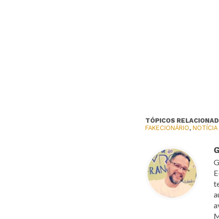
TÓPICOS RELACIONAD
FAKECIONÁRIO
,
NOTÍCIA
G
G
E
t
a
a
M