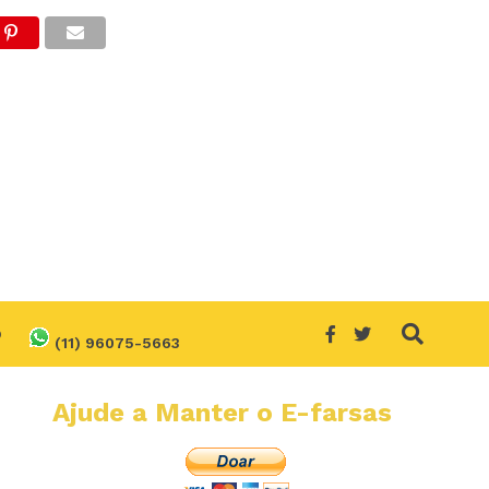
O
(11) 96075-5663
Ajude a Manter o E-farsas