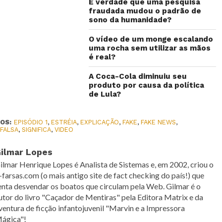
É verdade que uma pesquisa
fraudada mudou o padrão de
sono da humanidade?
O vídeo de um monge escalando
uma rocha sem utilizar as mãos
é real?
A Coca-Cola diminuiu seu
produto por causa da política
de Lula?
OS:
EPISÓDIO 1
,
ESTRÉIA
,
EXPLICAÇÃO
,
FAKE
,
FAKE NEWS
,
 FALSA
,
SIGNIFICA
,
VIDEO
ilmar Lopes
ilmar Henrique Lopes é Analista de Sistemas e, em 2002, criou o
-farsas.com (o mais antigo site de fact checking do país!) que
enta desvendar os boatos que circulam pela Web. Gilmar é o
utor do livro "Caçador de Mentiras" pela Editora Matrix e da
ventura de ficção infantojuvenil "Marvin e a Impressora
ágica"!