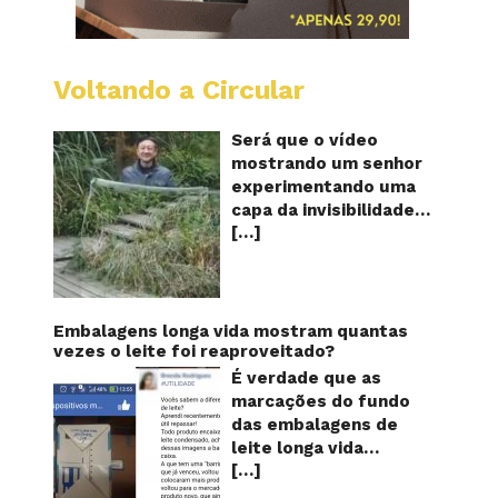
Voltando a Circular
A
China
mostro
Será que o vídeo
em
mostrando um senhor
vídeo
experimentando uma
a
capa da invisibilidade
nova
[…]
em um jardim é
capa
quântic
verdadeiro ou falso? O
da
vídeo surgiu nas redes
invisibi
sociais e em diversos
sites e blogs na
Embalagens longa vida mostram quantas
segunda semana de
vezes o leite foi reaproveitado?
dezembro de 2017 e
É verdade que as
rapidamente ganhou
marcações do fundo
centenas de milhares
das embalagens de
de curtidas e de
leite longa vida
compartilhamentos.
[…]
servem para mostrar
Nele podemos ver um
quantas vezes o