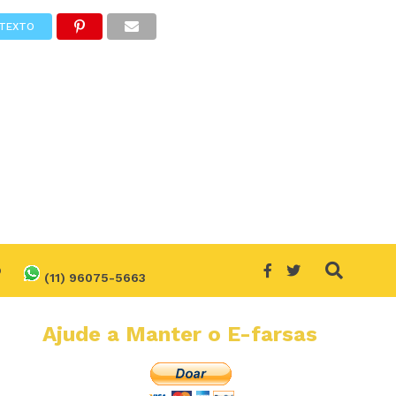
TEXTO
O
(11) 96075-5663
Ajude a Manter o E-farsas