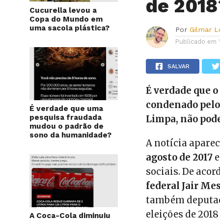
de 2018
Cucurella levou a
Copa do Mundo em
uma sacola plástica?
Por
Gilmar 
Publicado em
SALVAR
É verdade que o
condenado pelo S
É verdade que uma
pesquisa fraudada
Limpa, não pode
mudou o padrão de
sono da humanidade?
A notícia aparec
agosto de 2017
e
sociais. De aco
federal Jair Me
também deputada
eleições de 2018
A Coca-Cola diminuiu