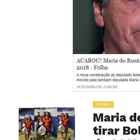
CRIMES
Maria d
tirar B