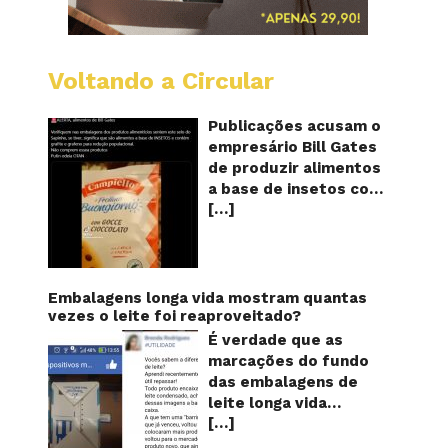
Voltando a Circular
Alimen
com
o
Publicações acusam o
selo
empresário Bill Gates
do
de produzir alimentos
sapinho
a base de insetos com
contém
[…]
grafite e grafeno com
insetos
grafite
o objetivo de reduzir a
e
população! Será
grafen
verdade? Vídeos e
textos com acusações
Embalagens longa vida mostram quantas
começaram a se
vezes o leite foi reaproveitado?
espalhar nas redes
É verdade que as
sociais na segunda
marcações do fundo
quinzena de agosto de
das embalagens de
2024 e afirmam que as
leite longa vida
empresas do
[…]
servem para mostrar
milionário norte-
quantas vezes o