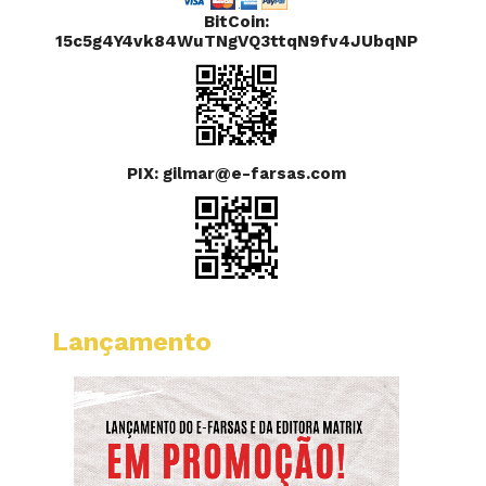
BitCoin:
15c5g4Y4vk84WuTNgVQ3ttqN9fv4JUbqNP
PIX: gilmar@e-farsas.com
Lançamento