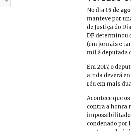
No dia
15 de ago
manteve por un
de Justiça do Dis
DF determinou q
(em jornais e t
mil à deputada
Em 2017, o deput
ainda deverá en
réu em mais dua
Acontece que os 
contra a honra
impossibilitado 
condenado por l