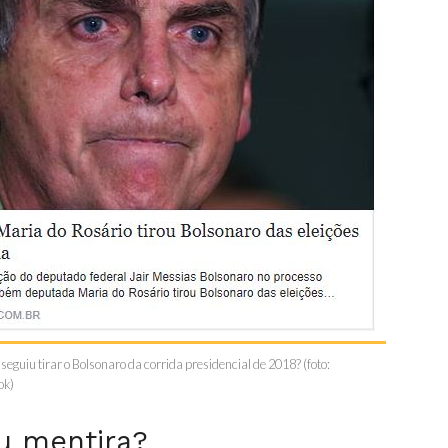
eguiu tirar o Bolsonaro da corrida presidencial de 2018? (foto:
ok)
u mentira?