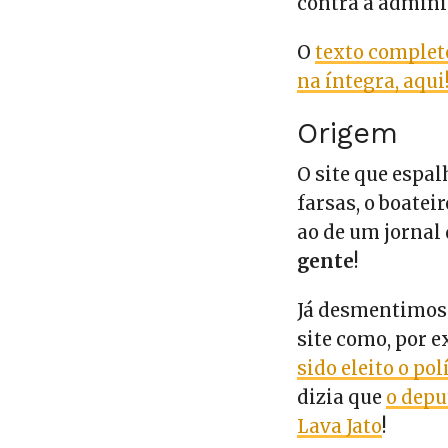
contra a admini
O
texto complet
na íntegra, aqui
Origem
O site que espal
farsas, o boatei
ao de um jornal
gente
!
Já desmentimos 
site como, por 
sido eleito o p
dizia que
o depu
Lava Jato
!