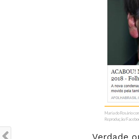
Maria do Rosário cons
Reprodução/Facebo
Verdade o