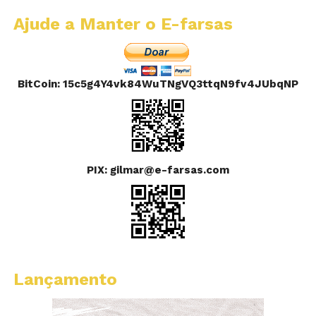
Ajude a Manter o E-farsas
BitCoin: 15c5g4Y4vk84WuTNgVQ3ttqN9fv4JUbqNP
PIX: gilmar@e-farsas.com
Lançamento