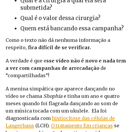
Qual é a cirurgia a qual ela será
submetida?
Qual é o valor dessa cirurgia?
Quem está bancando essa campanha?
Como o texto não dá nenhuma informação a
respeito,
fica difícil de se verificar.
A verdade é que e
sse vídeo não é novo e nada tem
a ver com campanhas de arrecadação
de
“compartilhadas”!
A menina simpática que aparece dançando no
vídeo se chama
Shophia
e tinha um ano e quatro
meses quando foi flagrada dançando ao som de
um música tocada com um ukulele. Ela foi
diagnosticada com
histiocitose das células de
Langerhans
(LCH).
O tratamento Em crianças
se