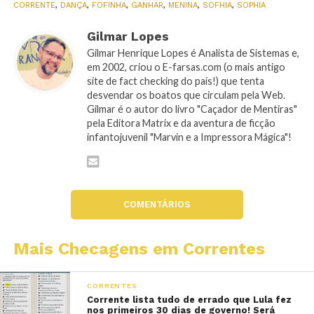
CORRENTE
,
DANÇA
,
FOFINHA
,
GANHAR
,
MENINA
,
SOFHIA
,
SOPHIA
Gilmar Lopes
Gilmar Henrique Lopes é Analista de Sistemas e,
em 2002, criou o E-farsas.com (o mais antigo
site de fact checking do país!) que tenta
desvendar os boatos que circulam pela Web.
Gilmar é o autor do livro "Caçador de Mentiras"
pela Editora Matrix e da aventura de ficção
infantojuvenil "Marvin e a Impressora Mágica"!
COMENTÁRIOS
Mais Checagens em Correntes
CORRENTES
Corrente lista tudo de errado que Lula fez
nos primeiros 30 dias de governo! Será