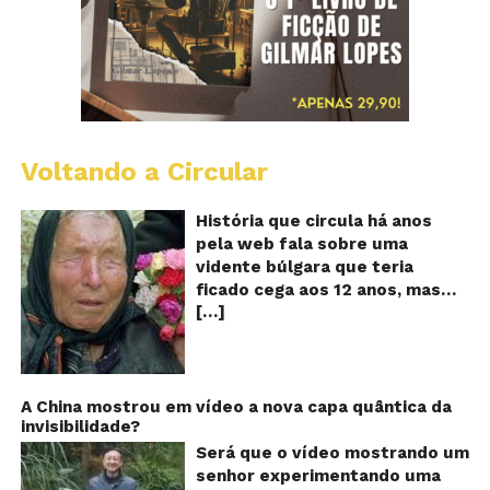
Voltando a Circular
B
Va
A
História que circula há anos
vi
pela web fala sobre uma
ce
vidente búlgara que teria
q
ficado cega aos 12 anos, mas
pr
[…]
teria previsto o fim a
o
fu
humanidade! Será verdade?
Se
Baba Vanga, a mulher que
previu o fim do mundo e do
nosso futuro, morreu em 1996
A China mostrou em vídeo a nova capa quântica da
invisibilidade?
aos 90 anos de idade, e teria
sido uma das grandes videntes
Será que o vídeo mostrando um
do século XX. De acordo com
senhor experimentando uma