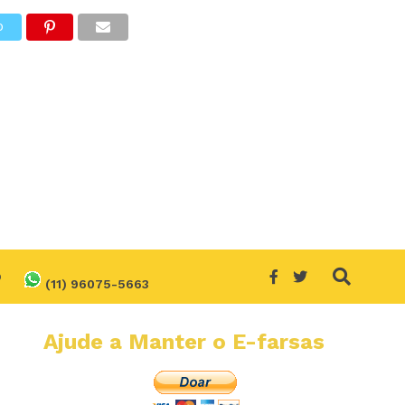
O
O
(11) 96075-5663
Ajude a Manter o E-farsas