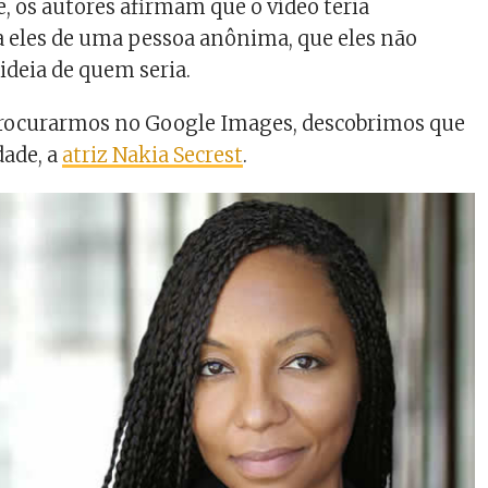
e, os autores afirmam que o vídeo teria
a eles de uma pessoa anônima, que eles não
deia de quem seria.
procurarmos no Google Images, descobrimos que
dade, a
atriz Nakia Secrest
.