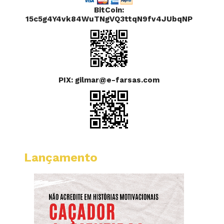
BitCoin:
15c5g4Y4vk84WuTNgVQ3ttqN9fv4JUbqNP
PIX: gilmar@e-farsas.com
Lançamento