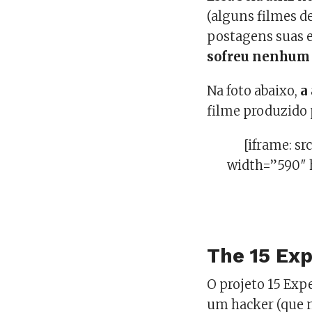
(alguns filmes de
postagens suas e
sofreu nenhum
Na foto abaixo,
a
filme produzido 
[iframe: s
width=”590″ 
The 15 Ex
O projeto 15 Exp
um hacker (que 