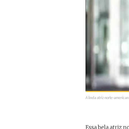
A linda atriz norte-american
Essa bela atriz 