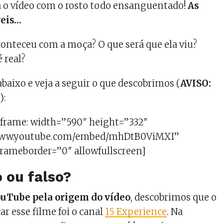
a o vídeo com o rosto todo ensanguentado!
As
veis…
conteceu com a moça? O que será que ela viu?
é real?
abaixo e veja a seguir o que descobrimos (
AVISO:
!
):
iframe: width=”590″ height=”332″
www.youtube.com/embed/mhDtB0ViMXI”
frameborder=”0″ allowfullscreen]
 ou falso?
uTube pela origem do vídeo
, descobrimos que o
ar esse filme foi o canal
15 Experience
. Na