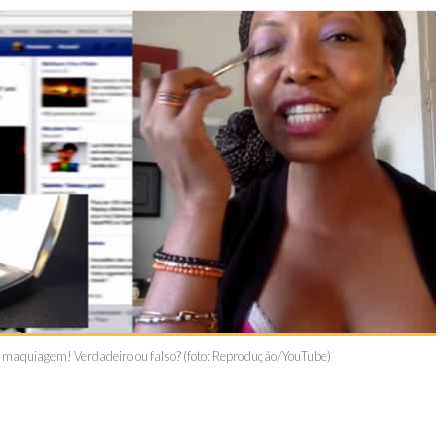
e maquiagem! Verdadeiro ou falso? (foto: Reprodução/YouTube)