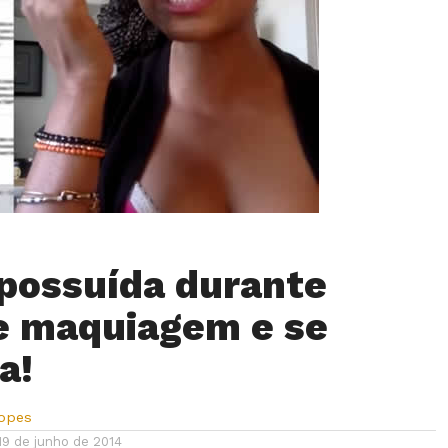
possuída durante
e maquiagem e se
a!
Lopes
19 de junho de 2014