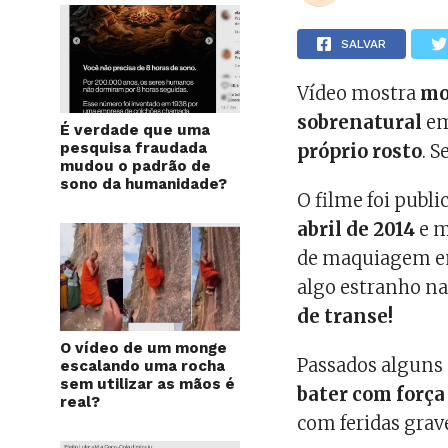
SALVAR
Vídeo mostra
mo
sobrenatural
em
É verdade que uma
pesquisa fraudada
próprio rosto
. S
mudou o padrão de
sono da humanidade?
O filme foi publ
abril de 2014
e m
de maquiagem em
algo estranho na
de transe!
O vídeo de um monge
Passados alguns
escalando uma rocha
sem utilizar as mãos é
bater com força
real?
com feridas grave