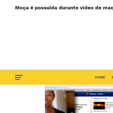
Moça é possuída durante vídeo de ma
HOME
F.A.Q