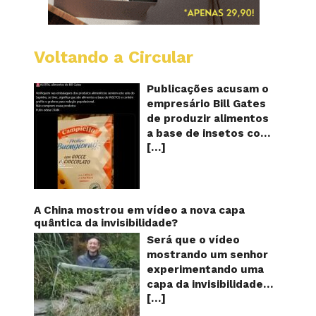
Voltando a Circular
Alimen
com
o
Publicações acusam o
selo
empresário Bill Gates
do
de produzir alimentos
sapinho
a base de insetos com
contém
[…]
grafite e grafeno com
insetos
grafite
o objetivo de reduzir a
e
população! Será
grafen
verdade? Vídeos e
textos com acusações
A China mostrou em vídeo a nova capa
começaram a se
quântica da invisibilidade?
espalhar nas redes
Será que o vídeo
sociais na segunda
mostrando um senhor
quinzena de agosto de
experimentando uma
2024 e afirmam que as
capa da invisibilidade
empresas do
[…]
em um jardim é
milionário norte-
verdadeiro ou falso? O