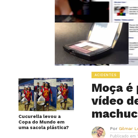
ACIDENTES
Moça é 
vídeo d
machuc
Cucurella levou a
Copa do Mundo em
uma sacola plástica?
Por
Gilmar 
Publicado em