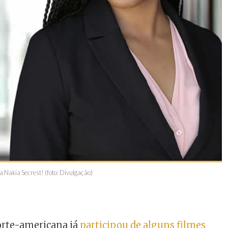
a Nakia Secrest! (foto: Divulgação)
norte-americana já
participou de alguns filmes