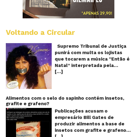
Voltando a Circular
S
pr
q
Supremo Tribunal de Justiça
Sh
punirá com multa os lojistas
d
que tocarem a música “Então é
Br
Natal” interpretada pela
t
[…]
cantora Simone! Será? De
“E
é
acordo com notícia publicada
Na
em diversos sites e blogs (e
amplamente divulgada nas
redes sociais), uma das
Alimentos com o selo do sapinho contém insetos,
grafite e grafeno?
canções mais populares do
Natal brasileiro estaria proibida
Publicações acusam o
de ser executada nos
empresário Bill Gates de
Shoppings do país. Mas será
produzir alimentos a base de
que essa notícia é real ou mais
insetos com grafite e grafeno
uma farsa da internet?
[…]
com o objetivo de reduzir a