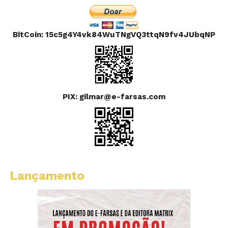
BitCoin: 15c5g4Y4vk84WuTNgVQ3ttqN9fv4JUbqNP
PIX: gilmar@e-farsas.com
Lançamento