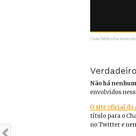
Clube Atlético Nacional ced
Verdadeiro
Não há nenhu
envolvidos ness
O site oficial d
título para o C
no Twitter e n