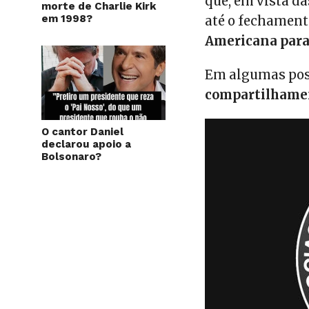
que, em vista d
morte de Charlie Kirk
em 1998?
até o fechament
Americana para
Em algumas post
compartilhame
O cantor Daniel
declarou apoio a
Bolsonaro?