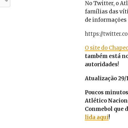
No Twitter, o At
famílias das ví
de informações 
https://twitter.
O site do Chap
também está no 
autoridades
!
Atualização 29/
Poucos minutos 
Atlético Naciona
Conmebol que dê
lida aqui
!