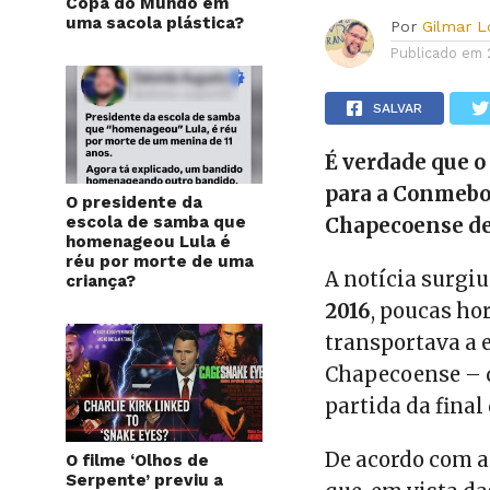
Copa do Mundo em
uma sacola plástica?
Por
Gilmar 
Publicado em
SALVAR
É verdade que o
para a Conmebol
O presidente da
escola de samba que
Chapecoense de
homenageou Lula é
réu por morte de uma
A notícia surgiu
criança?
2016
, poucas ho
transportava a e
Chapecoense – q
partida da fina
De acordo com a
O filme ‘Olhos de
Serpente’ previu a