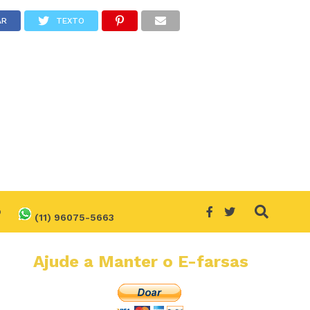
AR
TEXTO
O
(11) 96075-5663
Ajude a Manter o E-farsas