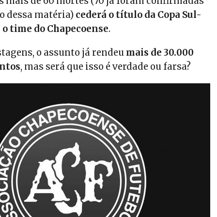
as mais de 60 mortes (70 já foram confirmadas
o dessa matéria)
cederá o título da Copa Sul-
 o time do Chapecoense
.
agens, o assunto já rendeu
mais de 30.000
ntos
, mas será que isso é verdade ou farsa?