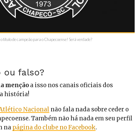
e o título de campeão para o Chapecoense! Será verdade?
 ou falso?
ma menção
a isso nos canais oficiais dos
a história!
o Atlético Nacional
não fala nada sobre ceder o
hapecoense. Também não há nada em seu perfil
em na
página do clube no Facebook
.