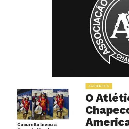
ACIDENTES
O Atlét
Chapec
Americ
Cucurella levou a