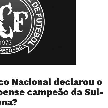
ico Nacional declarou o
oense campeão da Sul-
ana?