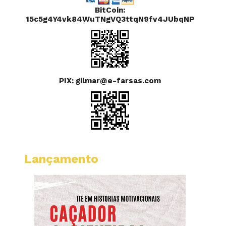
BitCoin:
15c5g4Y4vk84WuTNgVQ3ttqN9fv4JUbqNP
PIX: gilmar@e-farsas.com
Lançamento