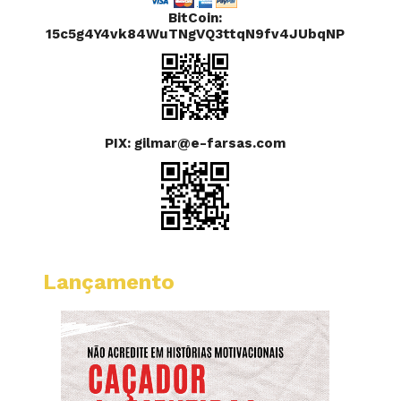
BitCoin:
15c5g4Y4vk84WuTNgVQ3ttqN9fv4JUbqNP
PIX: gilmar@e-farsas.com
Lançamento