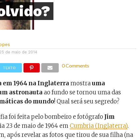
olvido?
Lopes
25 de maio de 2014
0 Comments
TEXTO
a em 1964 na Inglaterra
mostra
uma
um astronauta
ao fundo se tornou uma das
gmáticas do mundo
! Qual será seu segredo?
ia foi feita pelo bombeiro e fotógrafo
Jim
ia 23 de maio de 1964 em
Cumbria (Inglaterra)
.
, após revelar as fotos que tirou de sua filha (na