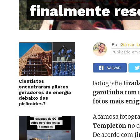
finalmente res
Por
Gilmar 
Publicado em
SALVAR
Cientistas
Fotografia
tirad
encontraram pilares
garotinha com 
geradores de energia
debaixo das
fotos mais eni
pirâmides?
A famosa fotograf
Templeton
no d
De acordo com Jim