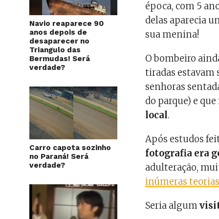
época, com 5 ano
delas aparecia
Navio reaparece 90
anos depois de
sua menina!
desaparecer no
Triangulo das
O bombeiro ainda
Bermudas! Será
verdade?
tiradas estavam 
senhoras sentad
do parque) e que
local
.
Após estudos fe
Carro capota sozinho
fotografia era 
no Paraná! Será
verdade?
adulteração, mu
inúmeras teoria
Seria algum
visi