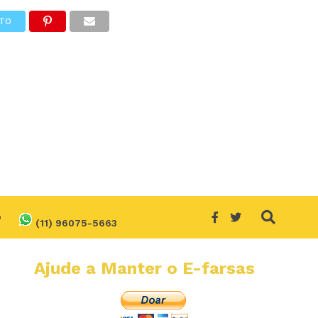
TO
O
(11) 96075-5663
Ajude a Manter o E-farsas