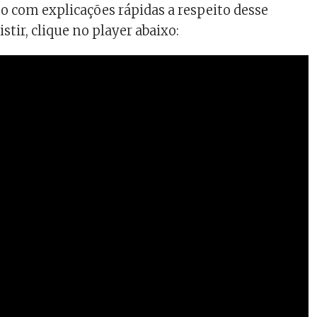
 com explicações rápidas a respeito desse
istir, clique no player abaixo: