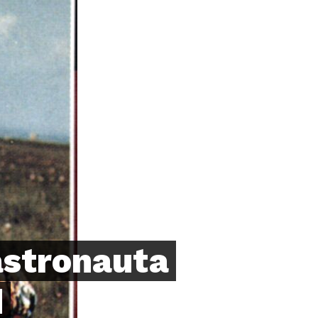
astronauta
d