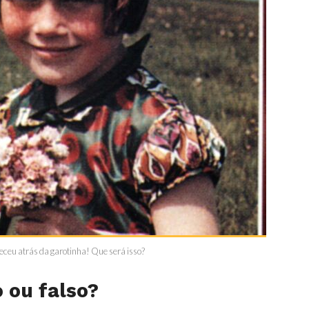
ceu atrás da garotinha! Que será isso?
 ou falso?