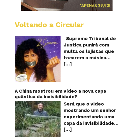
Voltando a Circular
STJ
proíbe
que
Supremo Tribunal de
Shoppi
Justiça punirá com
do
multa os lojistas que
Brasil
tocarem a música
toque
[…]
“Então é Natal”
“Então
é
interpretada pela
Natal”
cantora Simone! Será?
De acordo com notícia
publicada em diversos
A China mostrou em vídeo a nova capa
sites e blogs (e
quântica da invisibilidade?
amplamente divulgada
Será que o vídeo
nas redes sociais),
mostrando um senhor
uma das canções mais
experimentando uma
populares do Natal
capa da invisibilidade
brasileiro estaria
[…]
em um jardim é
proibida de ser
verdadeiro ou falso? O