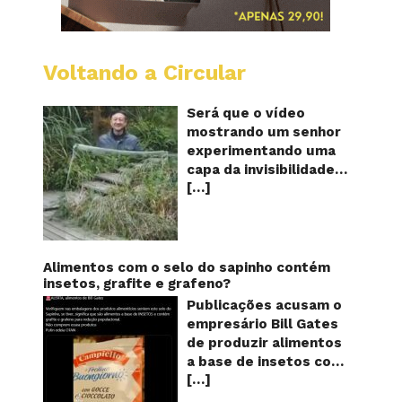
Voltando a Circular
A
China
mostro
Será que o vídeo
em
mostrando um senhor
vídeo
experimentando uma
a
capa da invisibilidade
nova
[…]
em um jardim é
capa
quântic
verdadeiro ou falso? O
da
vídeo surgiu nas redes
invisibi
sociais e em diversos
sites e blogs na
Alimentos com o selo do sapinho contém
segunda semana de
insetos, grafite e grafeno?
dezembro de 2017 e
Publicações acusam o
rapidamente ganhou
empresário Bill Gates
centenas de milhares
de produzir alimentos
de curtidas e de
a base de insetos com
compartilhamentos.
[…]
grafite e grafeno com
Nele podemos ver um
o objetivo de reduzir a