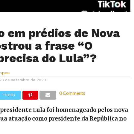
o em prédios de Nova
strou a frase “O
recisa do Lula”?
Lopes
20 de setembro de 2023
0 Comments
TEXTO
 presidente Lula foi homenageado pelos nova
sua atuação como presidente da República no