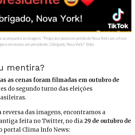
e acompanha as imagens: “Projeção é posta em prédio de Nova York com a frase
Agora sim temos um presidente. Obrigado, Nova York!” (foto:
u mentira?
as as cenas foram filmadas em outubro de
tes do segundo turno das eleições
rasileiras.
a reversa das imagens, encontramos a
ntiga feita no Twitter, no dia
29 de outubro de
 do portal Clima Info News: