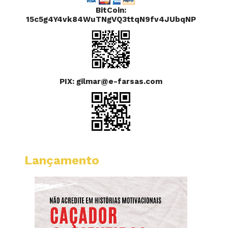
BitCoin:
15c5g4Y4vk84WuTNgVQ3ttqN9fv4JUbqNP
PIX: gilmar@e-farsas.com
Lançamento