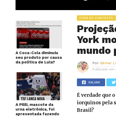
FORA DE CONTEXTO
Projeçã
York mo
mundo p
A Coca-Cola diminuiu
seu produto por causa
da política de Lula?
Por
Gilmar 
Publicado em
SALVAR
É verdade que o
iorquinos pela 
A Pilili, mascote da
urna eletrônica, foi
Brasil?
apresentada fazendo