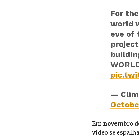
For the
world 
eve of 
project
buildin
WORLD
pic.tw
— Clim
Octobe
Em
novembro d
vídeo se espalh