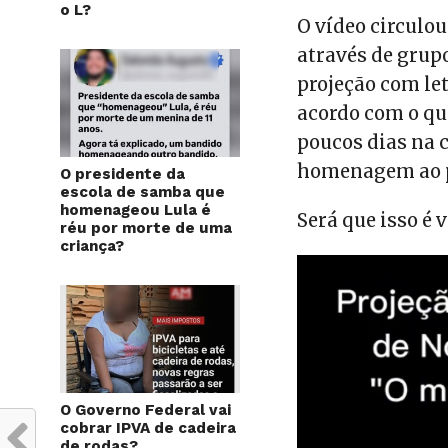
o L?
O vídeo circulo
através de gru
projeção com le
acordo com o que
poucos dias na 
homenagem ao p
O presidente da
escola de samba que
homenageou Lula é
Será que isso é 
réu por morte de uma
criança?
O Governo Federal vai
cobrar IPVA de cadeira
de rodas?