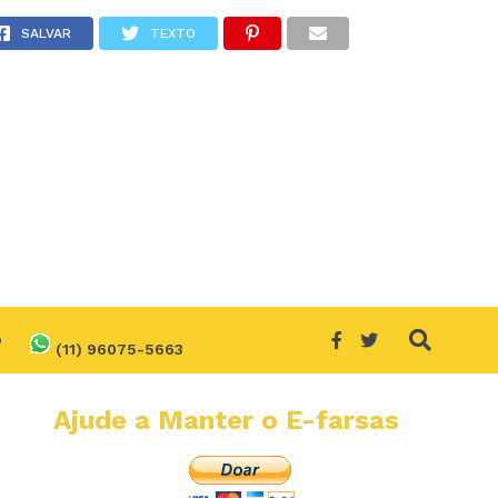
SALVAR
TEXTO
O
(11) 96075-5663
Ajude a Manter o E-farsas