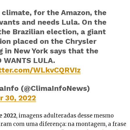
 climate, for the Amazon, the
wants and needs Lula. On the
the Brazilian election, a giant
ion placed on the Chrysler
g in New York says that the
 WANTS LULA.
itter.com/WLkvCQRVIz
aInfo (@ClimaInfoNews)
r 30, 2022
e 2022
, imagens adulteradas desse mesmo
aram com uma diferença: na montagem, a frase