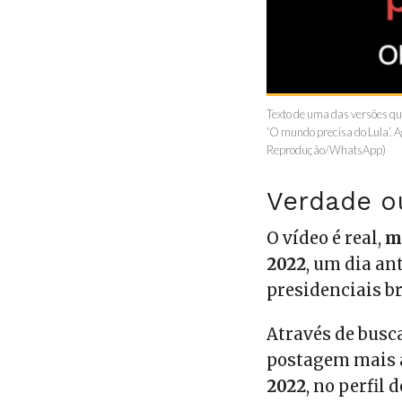
Texto de uma das versões qu
‘O mundo precisa do Lula’. 
Reprodução/WhatsApp)
Verdade o
O vídeo é real,
m
2022
, um dia an
presidenciais b
Através de busc
postagem mais a
2022
, no perfil