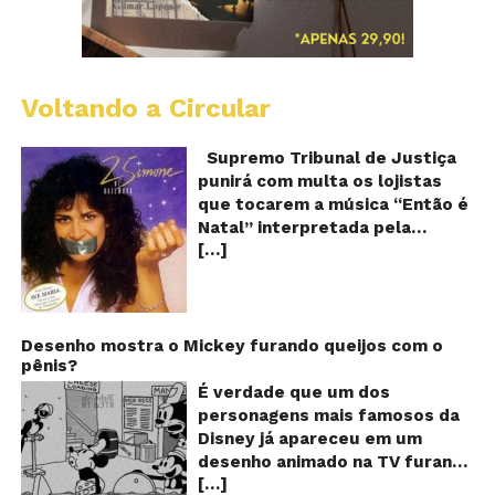
Voltando a Circular
S
pr
q
Supremo Tribunal de Justiça
Sh
punirá com multa os lojistas
d
que tocarem a música “Então é
Br
Natal” interpretada pela
t
[…]
cantora Simone! Será? De
“E
é
acordo com notícia publicada
Na
em diversos sites e blogs (e
amplamente divulgada nas
redes sociais), uma das
Desenho mostra o Mickey furando queijos com o
pênis?
canções mais populares do
Natal brasileiro estaria proibida
É verdade que um dos
de ser executada nos
personagens mais famosos da
Shoppings do país. Mas será
Disney já apareceu em um
que essa notícia é real ou mais
desenho animado na TV furando
uma farsa da internet?
[…]
queijos com o seu pênis? O