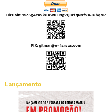
BitCoin: 15c5g4Y4vk84WuTNgVQ3ttqN9fv4JUbqNP
PIX: gilmar@e-farsas.com
Lançamento