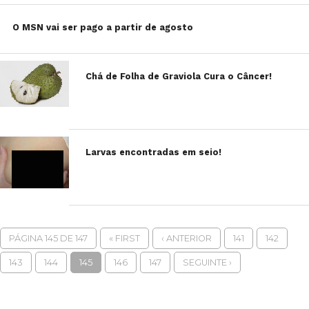
O MSN vai ser pago a partir de agosto
Chá de Folha de Graviola Cura o Câncer!
Larvas encontradas em seio!
PÁGINA 145 DE 147
« FIRST
‹ ANTERIOR
141
142
143
144
145
146
147
SEGUINTE ›