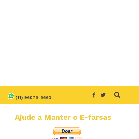
O
(11) 96075-5663
Ajude a Manter o E-farsas