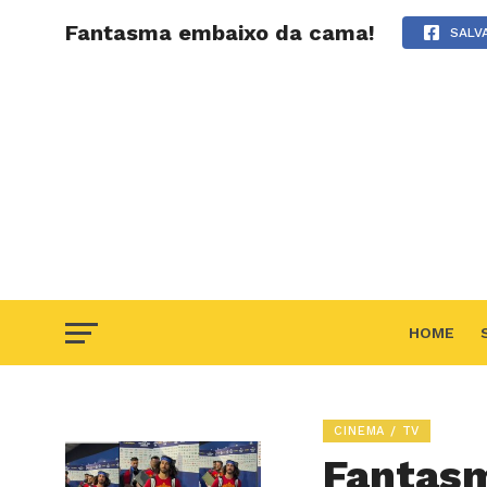
Fantasma embaixo da cama!
SALV
HOME
F.A.Q
CINEMA / TV
Fantasm