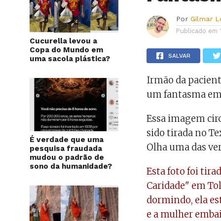
Por
Gilmar 
Publicado em
Cucurella levou a
Copa do Mundo em
SALVAR
uma sacola plástica?
Irmão da pacient
um fantasma emb
Essa imagem circ
sido tirada no Te
É verdade que uma
Olha uma das ve
pesquisa fraudada
mudou o padrão de
sono da humanidade?
Esta foto foi tir
Caridade" em Tol
dormindo, ela es
e a mulher embai