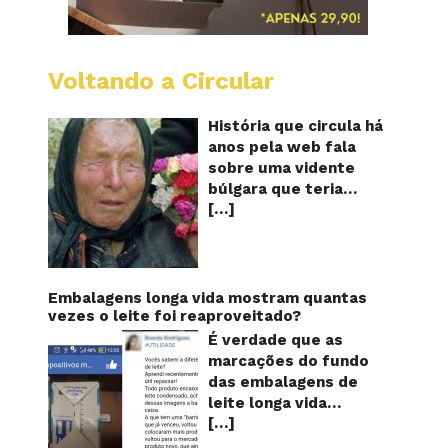
Voltando a Circular
Baba
Vanga:
A
História que circula há
vidente
anos pela web fala
cega
sobre uma vidente
que
búlgara que teria
previu
[…]
ficado cega aos 12
o
futuro!
anos, mas teria
Será?
previsto o fim a
humanidade! Será
verdade? Baba Vanga,
Embalagens longa vida mostram quantas
a mulher que previu o
vezes o leite foi reaproveitado?
fim do mundo e do
É verdade que as
nosso futuro, morreu
marcações do fundo
em 1996 aos 90 anos
das embalagens de
de idade, e teria sido
leite longa vida
uma das grandes
[…]
servem para mostrar
videntes do século XX.
quantas vezes o