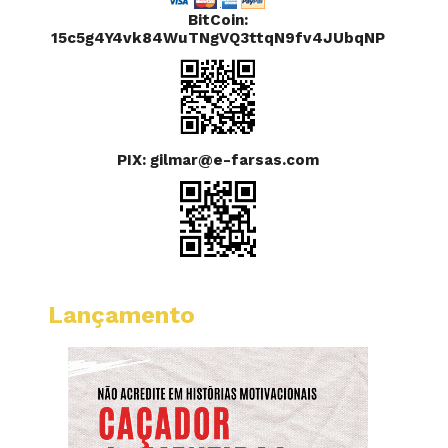
BitCoin:
15c5g4Y4vk84WuTNgVQ3ttqN9fv4JUbqNP
PIX: gilmar@e-farsas.com
Lançamento