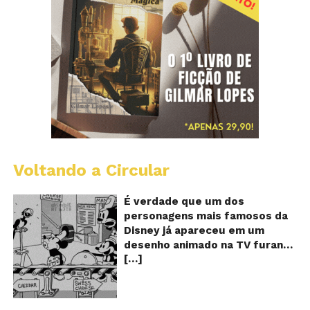
Voltando a Circular
D
m
o
É verdade que um dos
M
personagens mais famosos da
fu
Disney já apareceu em um
qu
desenho animado na TV furando
c
[…]
queijos com o seu pênis? O
o
pê
vídeo é compartilhado na forma
de um GIF animado e mostra
imagens de um episódio antigo