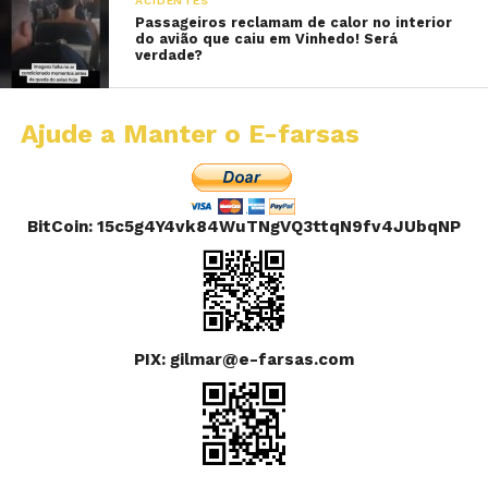
ACIDENTES
Passageiros reclamam de calor no interior
do avião que caiu em Vinhedo! Será
verdade?
Ajude a Manter o E-farsas
BitCoin: 15c5g4Y4vk84WuTNgVQ3ttqN9fv4JUbqNP
PIX: gilmar@e-farsas.com