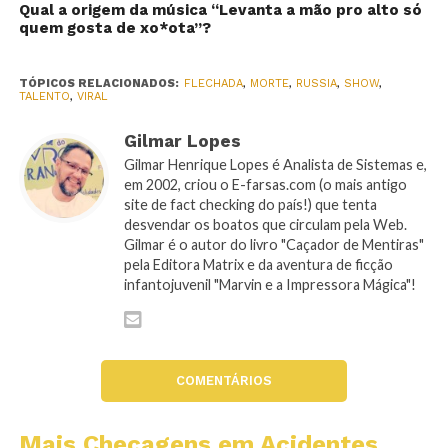
Qual a origem da música “Levanta a mão pro alto só
quem gosta de xo*ota”?
TÓPICOS RELACIONADOS:
FLECHADA
,
MORTE
,
RUSSIA
,
SHOW
,
TALENTO
,
VIRAL
Gilmar Lopes
Gilmar Henrique Lopes é Analista de Sistemas e,
em 2002, criou o E-farsas.com (o mais antigo
site de fact checking do país!) que tenta
desvendar os boatos que circulam pela Web.
Gilmar é o autor do livro "Caçador de Mentiras"
pela Editora Matrix e da aventura de ficção
infantojuvenil "Marvin e a Impressora Mágica"!
COMENTÁRIOS
Mais Checagens em Acidentes