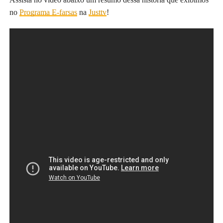
no
Programa E-farsas
na
Justtv
!