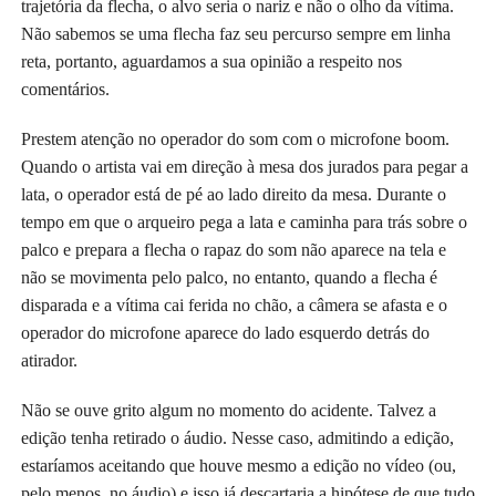
trajetória da flecha, o alvo seria o nariz e não o olho da vítima.
Não sabemos se uma flecha faz seu percurso sempre em linha
reta, portanto, aguardamos a sua opinião a respeito nos
comentários.
Prestem atenção no operador do som com o microfone boom.
Quando o artista vai em direção à mesa dos jurados para pegar a
lata, o operador está de pé ao lado direito da mesa. Durante o
tempo em que o arqueiro pega a lata e caminha para trás sobre o
palco e prepara a flecha o rapaz do som não aparece na tela e
não se movimenta pelo palco, no entanto, quando a flecha é
disparada e a vítima cai ferida no chão, a câmera se afasta e o
operador do microfone aparece do lado esquerdo detrás do
atirador.
Não se ouve grito algum no momento do acidente. Talvez a
edição tenha retirado o áudio. Nesse caso, admitindo a edição,
estaríamos aceitando que houve mesmo a edição no vídeo (ou,
pelo menos, no áudio) e isso já descartaria a hipótese de que tudo