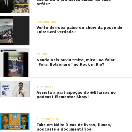
órfãs?
ACIDENTES
Vento derruba palco do show da posse de
Lula! Será verdade?
FALSO
Nando Reis ouviu “mito, mito” ao falar
“Fora, Bolsonaro” no Rock in Rio?
E-FARSAS
Assista à participação do @Efarsas no
podcast Elementar Show!
E-FARSAS TV
Fake em Nóis: Dicas de livros, filmes,
podcasts e documentários!