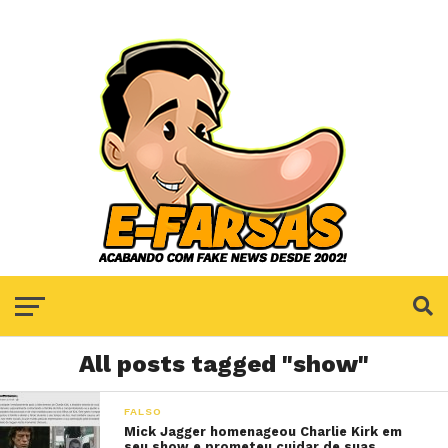
All posts tagged "show"
FALSO
Mick Jagger homenageou Charlie Kirk em
seu show e prometeu cuidar de suas