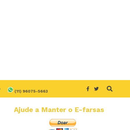
O
(11) 96075-5663
Ajude a Manter o E-farsas