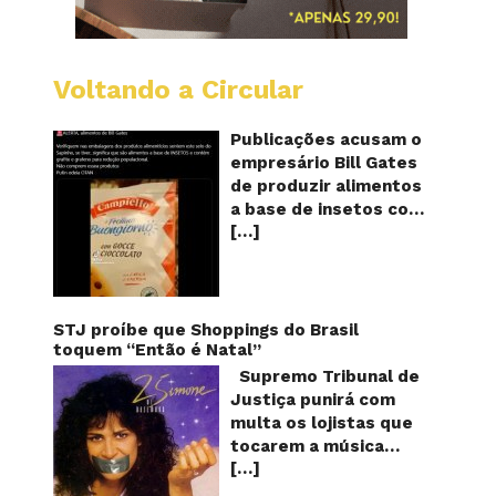
Voltando a Circular
Alimen
com
o
Publicações acusam o
selo
empresário Bill Gates
do
de produzir alimentos
sapinho
a base de insetos com
contém
[…]
grafite e grafeno com
insetos
grafite
o objetivo de reduzir a
e
população! Será
grafen
verdade? Vídeos e
textos com acusações
STJ proíbe que Shoppings do Brasil
começaram a se
toquem “Então é Natal”
espalhar nas redes
Supremo Tribunal de
sociais na segunda
Justiça punirá com
quinzena de agosto de
multa os lojistas que
2024 e afirmam que as
tocarem a música
empresas do
[…]
“Então é Natal”
milionário norte-
interpretada pela