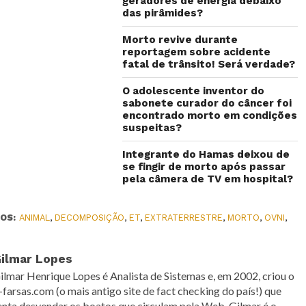
geradores de energia debaixo
das pirâmides?
Morto revive durante
reportagem sobre acidente
fatal de trânsito! Será verdade?
O adolescente inventor do
sabonete curador do câncer foi
encontrado morto em condições
suspeitas?
Integrante do Hamas deixou de
se fingir de morto após passar
pela câmera de TV em hospital?
OS:
ANIMAL
,
DECOMPOSIÇÃO
,
ET
,
EXTRATERRESTRE
,
MORTO
,
OVNI
,
ilmar Lopes
ilmar Henrique Lopes é Analista de Sistemas e, em 2002, criou o
-farsas.com (o mais antigo site de fact checking do país!) que
enta desvendar os boatos que circulam pela Web. Gilmar é o