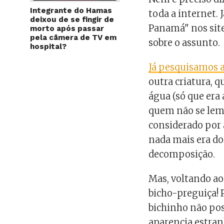
Integrante do Hamas
toda a internet. 
deixou de se fingir de
Panamá" nos site
morto após passar
pela câmera de TV em
sobre o assunto.
hospital?
Já pesquisamos a
outra criatura, 
água (só que era
quem não se lem
considerado por
nada mais era d
decomposição.
Mas, voltando ao
bicho-preguiça! 
bichinho não pos
aparencia estran