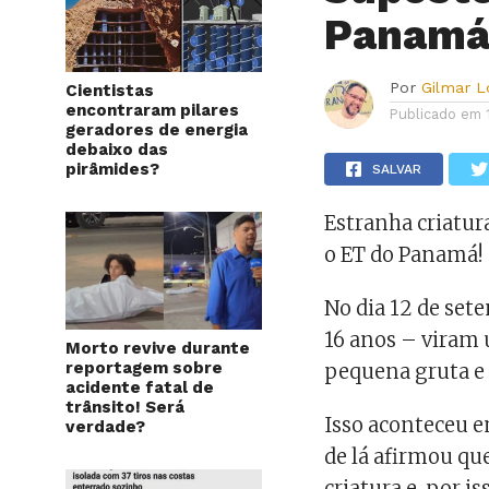
Panamá
Por
Gilmar 
Cientistas
encontraram pilares
Publicado em
geradores de energia
debaixo das
pirâmides?
SALVAR
Estranha criatur
o ET do Panamá!
No dia 12 de set
16 anos – viram 
Morto revive durante
reportagem sobre
pequena gruta e
acidente fatal de
trânsito! Será
Isso aconteceu 
verdade?
de lá afirmou qu
criatura e, por i