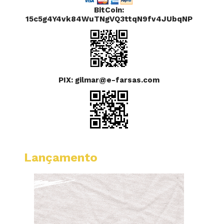
BitCoin:
15c5g4Y4vk84WuTNgVQ3ttqN9fv4JUbqNP
PIX: gilmar@e-farsas.com
Lançamento