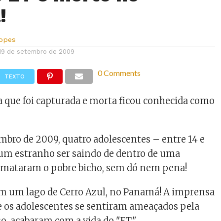
!
Lopes
19 de setembro de 2009
0 Comments
TEXTO
a que foi capturada e morta ficou conhecida como
embro de 2009, quatro adolescentes – entre 14 e
um estranho ser saindo de dentro de uma
 mataram o pobre bicho, sem dó nem pena!
em um lago de Cerro Azul, no Panamá! A imprensa
e os adolescentes se sentiram ameaçados pela
sso, acabaram com a vida do "ET".