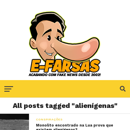
All posts tagged "alienígenas"
CONSPIRAÇÕES
Monolito encontrado na Lua prova que
existem alienígenas?