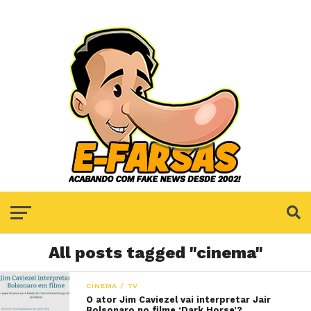
All posts tagged "cinema"
CINEMA / TV
O ator Jim Caviezel vai interpretar Jair
Bolsonaro no filme ‘Dark Horse’?