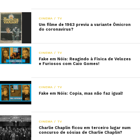
CINEMA / TV
Um filme de 1963 previu a variante Ômicron
do coronavirus?
CINEMA / TV
Fake em Nóis: Reagindo à Física de Velozes
e Furiosos com Caio Gomes!
CINEMA / TV
Fake em Nóis: Copia, mas não faz igual!
CINEMA / TV
Charlie Chaplin ficou em terceiro lugar num
concurso de sósias de Charlie Chaplin?