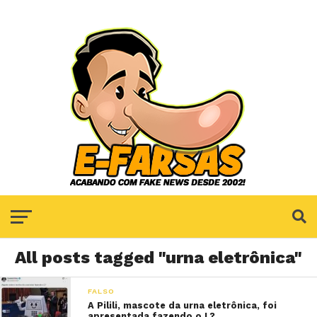
All posts tagged "urna eletrônica"
FALSO
A Pilili, mascote da urna eletrônica, foi
apresentada fazendo o L?