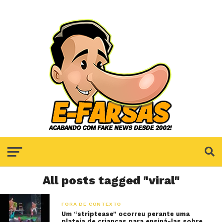
All posts tagged "viral"
FORA DE CONTEXTO
Um “striptease” ocorreu perante uma
plateia de crianças para ensiná-las sobre