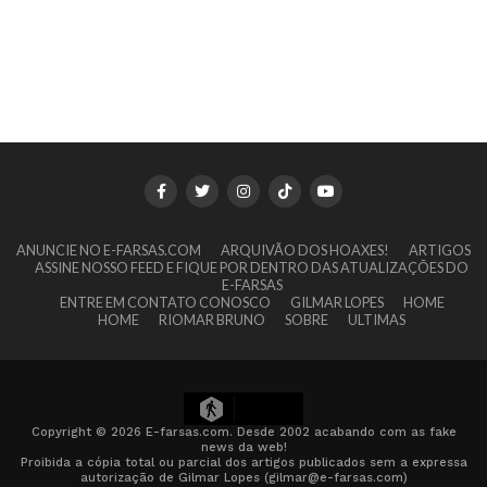
ANUNCIE NO E-FARSAS.COM
ARQUIVÃO DOS HOAXES!
ARTIGOS
ASSINE NOSSO FEED E FIQUE POR DENTRO DAS ATUALIZAÇÕES DO
E-FARSAS
ENTRE EM CONTATO CONOSCO
GILMAR LOPES
HOME
HOME
RIOMAR BRUNO
SOBRE
ULTIMAS
14
Copyright © 2026 E-farsas.com. Desde 2002 acabando com as fake
news da web!
Proibida a cópia total ou parcial dos artigos publicados sem a expressa
autorização de Gilmar Lopes (gilmar@e-farsas.com)