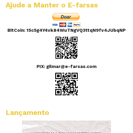
Ajude a Manter o E-farsas
BitCoin: 15c5g4Y4vk84WuTNgVQ3ttqN9fv4JUbqNP
PIX: gilmar@e-farsas.com
Lançamento