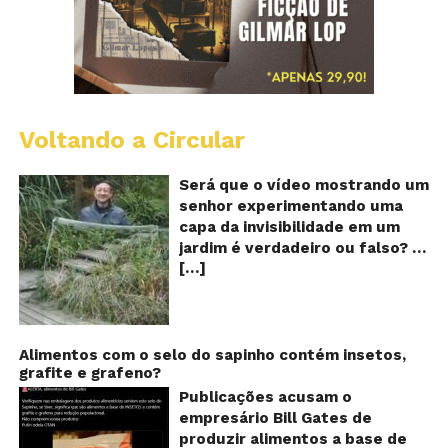
Voltando a Circular
A
Ch
m
Será que o vídeo mostrando um
e
senhor experimentando uma
ví
capa da invisibilidade em um
a
jardim é verdadeiro ou falso? O
no
[…]
vídeo surgiu nas redes sociais e
ca
qu
em diversos sites e blogs na
d
segunda semana de dezembro
in
de 2017 e rapidamente ganhou
centenas de milhares de
Alimentos com o selo do sapinho contém insetos,
grafite e grafeno?
curtidas e de
compartilhamentos. Nele
Publicações acusam o
podemos ver um senhor
empresário Bill Gates de
exibindo o que parece ser uma
produzir alimentos a base de