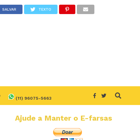
SALVAR
TEXTO
O
(11) 96075-5663
Ajude a Manter o E-farsas