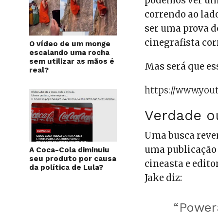
podemos ver um
correndo ao lad
ser uma prova d
cinegrafista co
O vídeo de um monge
escalando uma rocha
sem utilizar as mãos é
Mas será que ess
real?
https://www.yo
Verdade o
Uma busca rever
uma publicação
A Coca-Cola diminuiu
seu produto por causa
cineasta e edito
da política de Lula?
Jake diz:
“Power