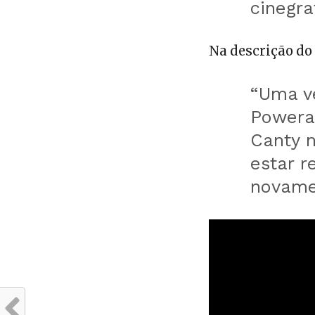
cinegra
Na descrição do 
“Uma v
Powera
Canty 
estar r
novam