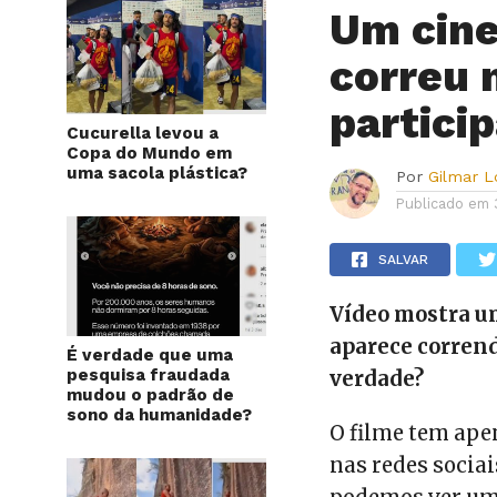
Um cine
correu 
partici
Cucurella levou a
Copa do Mundo em
uma sacola plástica?
Por
Gilmar 
Publicado em
SALVAR
Vídeo mostra um
aparece corrend
É verdade que uma
pesquisa fraudada
verdade?
mudou o padrão de
sono da humanidade?
O filme tem ape
nas redes socia