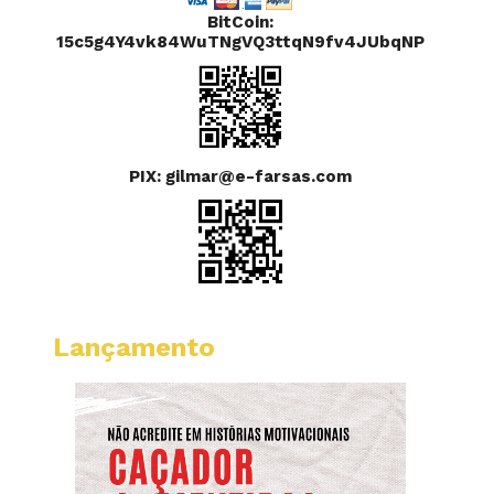
BitCoin:
15c5g4Y4vk84WuTNgVQ3ttqN9fv4JUbqNP
PIX: gilmar@e-farsas.com
Lançamento