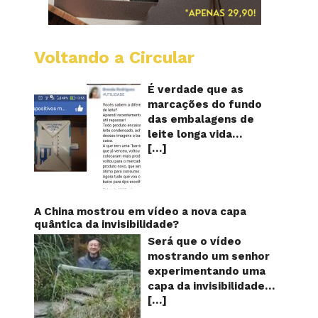
Voltando a Circular
Embala
longa
vida
É verdade que as
mostr
marcações do fundo
quanta
das embalagens de
vezes
leite longa vida
o
[…]
servem para mostrar
leite
foi
quantas vezes o
reapro
produto foi
reaproveitado? O
alerta surgiu no dia 22
A China mostrou em vídeo a nova capa
de novembro de 2018,
quântica da invisibilidade?
em uma conta no
Será que o vídeo
Facebook e
mostrando um senhor
rapidamente se
experimentando uma
espalhou também
capa da invisibilidade
através de grupos no
[…]
em um jardim é
WhatsApp. De acordo
verdadeiro ou falso? O