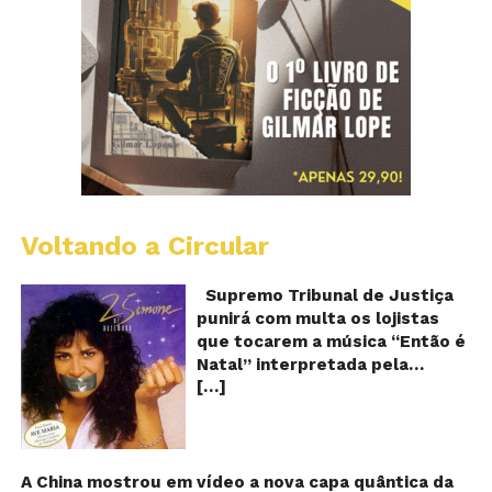
Voltando a Circular
S
pr
q
Supremo Tribunal de Justiça
Sh
punirá com multa os lojistas
d
que tocarem a música “Então é
Br
Natal” interpretada pela
t
[…]
cantora Simone! Será? De
“E
é
acordo com notícia publicada
Na
em diversos sites e blogs (e
amplamente divulgada nas
redes sociais), uma das
A China mostrou em vídeo a nova capa quântica da