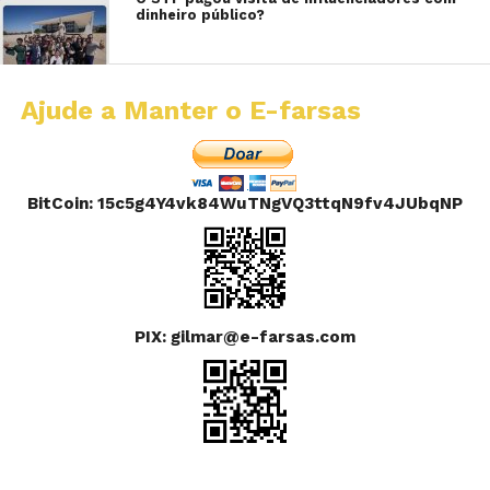
dinheiro público?
Ajude a Manter o E-farsas
BitCoin: 15c5g4Y4vk84WuTNgVQ3ttqN9fv4JUbqNP
PIX: gilmar@e-farsas.com