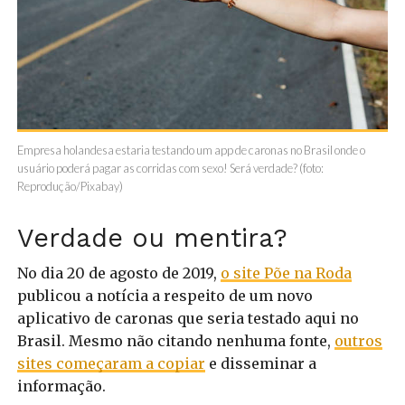
Empresa holandesa estaria testando um app de caronas no Brasil onde o
usuário poderá pagar as corridas com sexo! Será verdade? (foto:
Reprodução/Pixabay)
Verdade ou mentira?
No dia 20 de agosto de 2019,
o site Põe na Roda
publicou a notícia a respeito de um novo
aplicativo de caronas que seria testado aqui no
Brasil. Mesmo não citando nenhuma fonte,
outros
sites começaram a copiar
e disseminar a
informação.