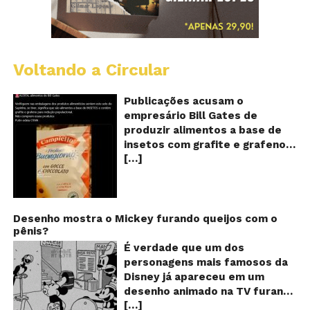
Voltando a Circular
Al
c
o
Publicações acusam o
se
empresário Bill Gates de
d
produzir alimentos a base de
sa
insetos com grafite e grafeno
c
[…]
com o objetivo de reduzir a
in
gr
população! Será verdade?
e
Vídeos e textos com
gr
acusações começaram a se
espalhar nas redes sociais na
Desenho mostra o Mickey furando queijos com o
pênis?
segunda quinzena de agosto de
2024 e afirmam que as
É verdade que um dos
empresas do milionário norte-
personagens mais famosos da
americano Bill Gates estariam
Disney já apareceu em um
fabricando alimentos a base de
desenho animado na TV furando
insetos, e contaminados com
[…]
queijos com o seu pênis? O