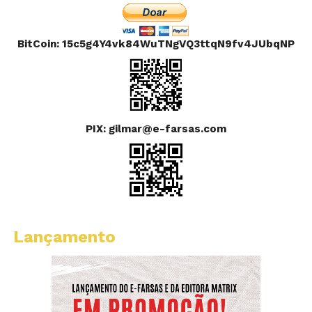
BitCoin: 15c5g4Y4vk84WuTNgVQ3ttqN9fv4JUbqNP
PIX: gilmar@e-farsas.com
Lançamento