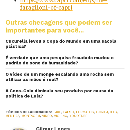
https://www.capri.com/en/s/the-
faraglioni-of-capri
Outras checagens que podem ser
importantes para você...
Cucurella levou a Copa do Mundo em uma sacola
plástica?
É verdade que uma pesquisa fraudada mudou o
padrão de sono da humanidade?
O vídeo de um monge escalando uma rocha sem
utilizar as mãos é real?
A Coca-Cola diminuiu seu produto por causa da
política de Lula?
TÓPICOS RELACIONADOS:
FAKE
,
FALSO
,
FORMATOS
,
GORILA
,
ILHA
,
MENTIRA
,
MONTAGEM
,
VIDEO
,
VIOLINO
,
YOUOTUBE
Gilmar Lopes