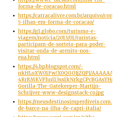
forma-de-coracao.html
https://catracalivre.com.br/arquivo/conh
5-ilhas-em-forma-de-coracao/
https://g1.globo.com/turismo-e-
viagem/noticia/2013/01/turistas-
participam-de-sorteio-para-poder-
visitar-onda-de-arenito-nos-
eua.html
https://4.bp.blogspot.com/-
nkHLoXW01Fw/X0QGOIjZQPI/AAAAAAA
4RrRMKVFhnl13ss1kNrkgCPcBGAsYHg/s
Gorilla-The-Gatekeeper-Martijn-
Schrijver-www-designstack-co.jpg
https://meusdestinosimperdiveis.com.br
de-barco-na-ilha-de-capri-italia/