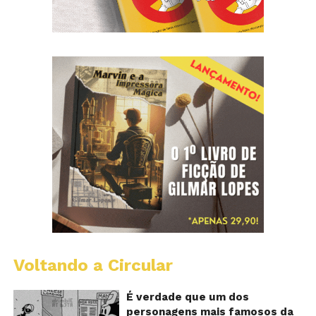
Voltando a Circular
D
m
o
É verdade que um dos
M
personagens mais famosos da