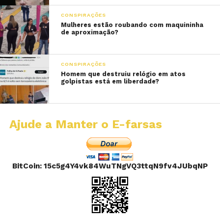
CONSPIRAÇÕES
Mulheres estão roubando com maquininha
de aproximação?
CONSPIRAÇÕES
Homem que destruiu relógio em atos
golpistas está em liberdade?
Ajude a Manter o E-farsas
BitCoin: 15c5g4Y4vk84WuTNgVQ3ttqN9fv4JUbqNP