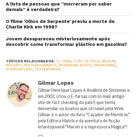
A lista de pessoas que “morreram por saber
demais” é verdadeira?
O filme ‘Olhos de Serpente’ previu a morte de
Charlie Kirk em 1998?
Jovem desapareceu misteriosamente após
descobrir como transformar plástico em gasolina?
TÓPICOS RELACIONADOS:
17
,
CRIME
,
JOÃO DE DEUS
,
MÉDIUM
,
MISTÉRIO
,
MISTERIOSAMENTE
,
MORRERAM
,
MORTE
,
PARANORMAL
,
SOBRENATURAL
,
TESTEMUNHAS
Gilmar Lopes
Gilmar Henrique Lopes é Analista de Sistemas e,
em 2002, criou o E-farsas.com (o mais antigo
site de fact checking do país!) que tenta
desvendar os boatos que circulam pela Web.
Gilmar é o autor do livro "Caçador de Mentiras"
pela Editora Matrix e da aventura de ficção
infantojuvenil "Marvin e a Impressora Mágica"!