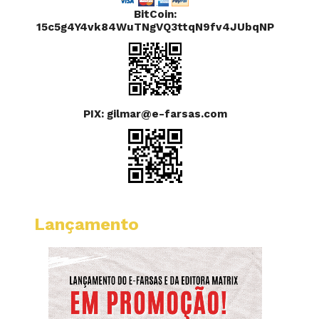
BitCoin:
15c5g4Y4vk84WuTNgVQ3ttqN9fv4JUbqNP
PIX: gilmar@e-farsas.com
Lançamento