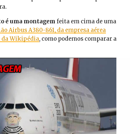
ra.
oto é uma montagem
feita em cima de uma
ião Airbus A380-861, da empresa aérea
a da Wikipédia
, como podemos comparar a