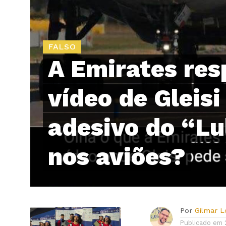
FALSO
A Emirates re
vídeo de Gleis
adesivo do “Lu
nos aviões?
Por
Gilmar 
Publicado em