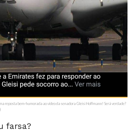
ma reposta bem-humorada ao vídeo da senadora Gleisi Hoffmann! Será verdade?
)
u farsa?