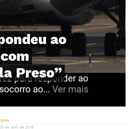
spondeu ao
i com
la Preso”
Lopes
25 de abril de 2018