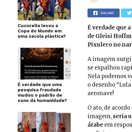
SALVAR
Cucurella levou a
É verdade que a
Copa do Mundo em
de Gleisi Hoff
uma sacola plástica?
Pixuleco no nar
A imagem surgiu
se espalhou ra
Nela podemos v
o desenho “Lula
É verdade que uma
pesquisa fraudada
aeronave!
mudou o padrão de
sono da humanidade?
O ato, de acord
imagem,
seria 
árabe
em respos