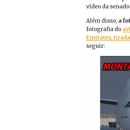
vídeo da senado
Além disso,
a f
fotografia do
av
Emirates, tirad
seguir: