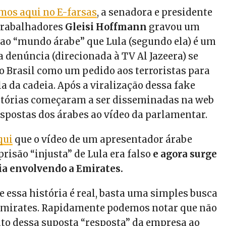
mos aqui no E-farsas
, a senadora e presidente
Trabalhadores
Gleisi Hoffmann
gravou um
 ao “mundo árabe” que Lula (segundo ela) é um
 a denúncia (direcionada à TV Al Jazeera) se
o Brasil como um pedido aos terroristas para
a da cadeia. Após a viralização dessa fake
stórias começaram a ser disseminadas na web
spostas dos árabes ao vídeo da parlamentar.
qui
que o vídeo de um apresentador árabe
prisão “injusta” de Lula era falso
e agora surge
cia envolvendo a Emirates.
e essa história é real, basta uma simples busca
Emirates. Rapidamente podemos notar que não
ito dessa suposta “resposta” da empresa ao