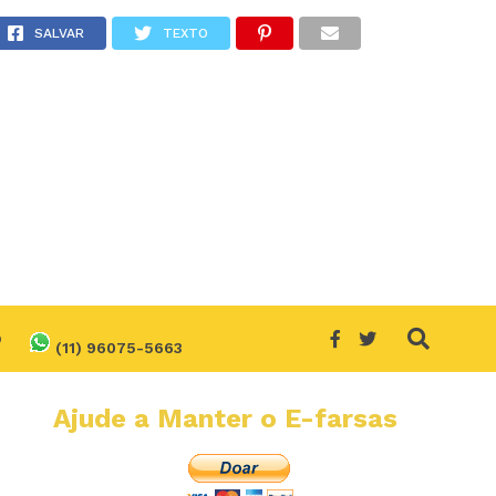
SALVAR
TEXTO
O
(11) 96075-5663
Ajude a Manter o E-farsas