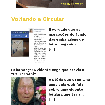
Voltando a Circular
Embala
longa
vida
É verdade que as
mostr
marcações do fundo
quanta
das embalagens de
vezes
leite longa vida
o
[…]
servem para mostrar
leite
foi
quantas vezes o
reapro
produto foi
reaproveitado? O
alerta surgiu no dia 22
Baba Vanga: A vidente cega que previu o
de novembro de 2018,
futuro! Será?
em uma conta no
História que circula há
Facebook e
anos pela web fala
rapidamente se
sobre uma vidente
espalhou também
búlgara que teria
através de grupos no
[…]
ficado cega aos 12
WhatsApp. De acordo
anos, mas teria