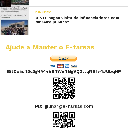
DINHEIRO
O STF pagou visita de influenciadores com
dinheiro público?
Ajude a Manter o E-farsas
BitCoin: 15c5g4Y4vk84WuTNgVQ3ttqN9fv4JUbqNP
PIX: gilmar@e-farsas.com