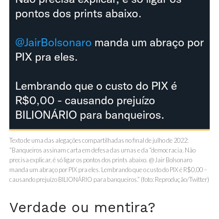
Texto de uma das alegações compartilhadas no final de julho de 2022:
“Banqueiros assinam carta em defesa das urnas e da “democracia. Não
precisa explicar, é só ligar os pontos dos prints abaixo. @Jair Bolsonaro
manda um abraço por PIX pra eles. Lembrando que o custo do PIX é R$0,00 –
causando prejuízo BILIONÁRIO para banqueiros.” (foto: Reprodução/Twitter)
Verdade ou mentira?