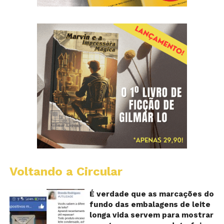
Voltando a Circular
E
lo
vi
É verdade que as marcações do
m
fundo das embalagens de leite
qu
longa vida servem para mostrar
v