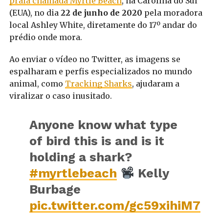
praia chamada Myrtle Beach
, na Carolina do Sul
(EUA), no dia
22 de junho de 2020
pela moradora
local Ashley White, diretamente do 17º andar do
prédio onde mora.
Ao enviar o vídeo no Twitter, as imagens se
espalharam e perfis especializados no mundo
animal, como
Tracking Sharks
, ajudaram a
viralizar o caso inusitado.
Anyone know what type
of bird this is and is it
holding a shark?
#myrtlebeach
Kelly
Burbage
pic.twitter.com/gc59xihiM7