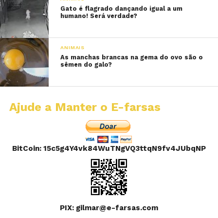
Gato é flagrado dançando igual a um
humano! Será verdade?
ANIMAIS
As manchas brancas na gema do ovo são o
sêmen do galo?
Ajude a Manter o E-farsas
BitCoin: 15c5g4Y4vk84WuTNgVQ3ttqN9fv4JUbqNP
PIX: gilmar@e-farsas.com